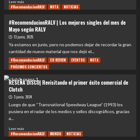
Leer
Leer más
#RecomendacionRALV
más
NOTA
NOTICIAS
sobre
EVENTOS
#RecomendacionRALV | Los mejores singles del mes de
|
Mayo según RALV
MAN
WITH
13 junio, 2025
A
Ya estamos en junio, pero no podemos dejar de recordar la gran
MISSION
cantidad de nuevo material que nos dejó el...
ANUNCIA
#RecomendacionRALV
CD REVIEW
EVENTOS
NOTA
SU
Leer
Leer más
PRIMERA
PRÓXIMOS CONCIERTOS
más
GIRA
sobre
LATINOAMERICANA
#RecomendacionRALV
RESEÑA DISCO| Revisitando el primer éxito comercial de
|
Clutch
Los
mejores
3 junio, 2024
singles
Luego de que “Transnational Speedway League” (1993) los
del
pusiera en el radar de los medios y sellos discográficos, gracias
mes
a...
de
Mayo
Leer
Leer más
según
#RecomendacionRALV
más
MUNDO
NOTICIAS
RALV
sobre