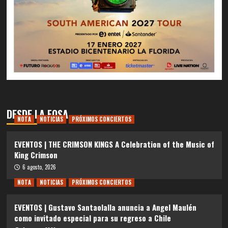
DESDE LA FOSA
NOTA
NOTICIAS
PRÓXIMOS CONCIERTOS
EVENTOS | THE CRIMSON KINGS A Celebration of the Music of
King Crimson
6 agosto, 2026
NOTA
NOTICIAS
PRÓXIMOS CONCIERTOS
EVENTOS | Gustavo Santaolalla anuncia a Angel Maulén
como invitado especial para su regreso a Chile