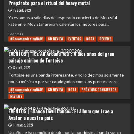
Prepárate para el ritual del heavy metal
alto
5
con
razones
15 abril, 2024
su
para
Ya estamos a sólo días del esperado concierto de Mercyful
nuevo
vivir
Fate en el Movistar arena y calentar los motores para...
material
el
imperdible
Leer
Leer más
concierto
#RecomendacionRALV
más
CD REVIEW
EVENTOS
NOTA
REVIEWS
de
sobre
Mercyful
EVENTOS
EVENTOS | “It’s All Around You”: A diez años del gran
Fate
|
paisaje onírico de Tortoise
en
Cinco
Santiago
clásicos
8 abril, 2024
oscuros
Tortoise es una banda interesante, y no lo decimos solamente
de
por su música o por ser catalogados como los precursores...
Mercyful
#RecomendacionRALV
CD REVIEW
NOTA
PRÓXIMOS CONCIERTOS
Fate:
Leer
Leer más
Prepárate
REVIEWS
más
para
sobre
el
EVENTOS
EVENTOS | «Dance Devil Dance»: El álbum que trae a
ritual
|
Avatar a nuestro país
del
“It’s
heavy
All
11 marzo, 2024
metal
Around
Un año se ha cumplido desde que la queridísima banda sueca