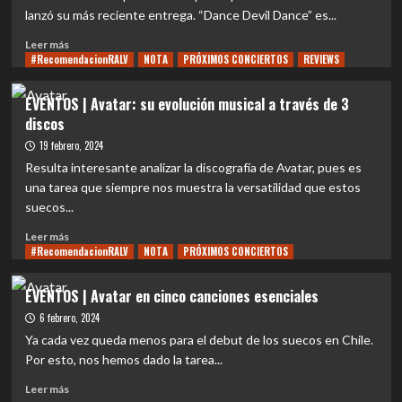
You”:
lanzó su más reciente entrega. “Dance Devil Dance” es...
A
diez
Leer
Leer más
años
#RecomendacionRALV
más
NOTA
PRÓXIMOS CONCIERTOS
REVIEWS
del
sobre
gran
EVENTOS
EVENTOS | Avatar: su evolución musical a través de 3
paisaje
|
discos
onírico
«Dance
de
Devil
19 febrero, 2024
Tortoise
Dance»:
Resulta interesante analizar la discografía de Avatar, pues es
El
una tarea que siempre nos muestra la versatilidad que estos
álbum
suecos...
que
trae
Leer
Leer más
a
#RecomendacionRALV
más
NOTA
PRÓXIMOS CONCIERTOS
Avatar
sobre
a
EVENTOS
EVENTOS | Avatar en cinco canciones esenciales
nuestro
|
país
6 febrero, 2024
Avatar:
su
Ya cada vez queda menos para el debut de los suecos en Chile.
evolución
Por esto, nos hemos dado la tarea...
musical
Leer
a
Leer más