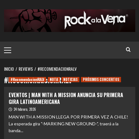
Saltar
al
contenido
Menú
principal
INICIO
REVIEWS
#RECOMENDACIONRALV
#RecomendacionRALV
#RecomendacionRALV
NOTA
NOTICIAS
PRÓXIMOS CONCIERTOS
EVENTOS | MAN WITH A MISSION ANUNCIA SU PRIMERA
GIRA LATINOAMERICANA
24 febrero, 2026
MAN WITH A MISSION LLEGA POR PRIMERA VEZ A CHILE!
La esperada gira "-MARKING NEW GROUND-", traerá a la
banda...