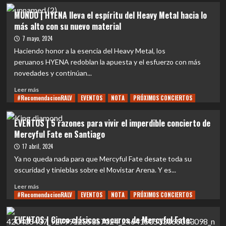
RESEÑA
MUNDO | HYENA lleva el espíritu del Heavy Metal hacia lo
DISCO|
más alto con su nuevo material
Revisitando
el
7 mayo, 2024
primer
Haciendo honor a la esencia del Heavy Metal, los
éxito
peruanos HYENA redoblan la apuesta y el esfuerzo con más
comercial
novedades y continúan...
de
Clutch
Leer
Leer más
#RecomendacionRALV
más
EVENTOS
NOTA
PRÓXIMOS CONCIERTOS
sobre
MUNDO
EVENTOS | 5 razones para vivir el imperdible concierto de
|
Mercyful Fate en Santiago
HYENA
lleva
17 abril, 2024
el
Ya no queda nada para que Mercyful Fate desate toda su
espíritu
oscuridad y tinieblas sobre el Movistar Arena. Y es...
del
Heavy
Leer
Leer más
Metal
#RecomendacionRALV
más
EVENTOS
NOTA
PRÓXIMOS CONCIERTOS
hacia
sobre
lo
EVENTOS
EVENTOS | Cinco clásicos oscuros de Mercyful Fate:
más
|