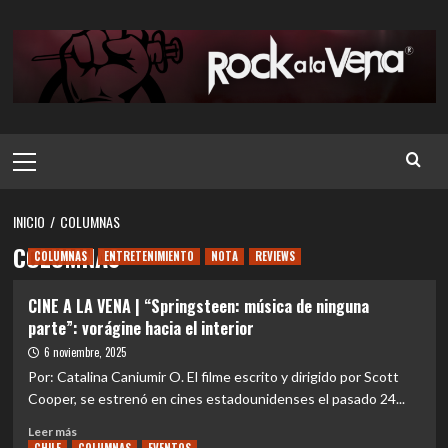
Saltar
al
contenido
Menú
principal
INICIO
COLUMNAS
COLUMNAS
COLUMNAS
ENTRETENIMIENTO
NOTA
REVIEWS
CINE A LA VENA | “Springsteen: música de ninguna
parte”: vorágine hacia el interior
6 noviembre, 2025
Por: Catalina Caniumir O. El filme escrito y dirigido por Scott
Cooper, se estrenó en cines estadounidenses el pasado 24...
Leer
Leer más
más