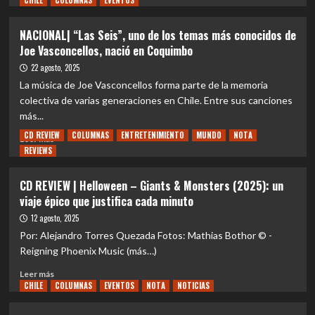
CHILE
COLUMNAS
EVENTOS
sobre
CINE
NACIONAL| “Las Seis”, uno de los temas más conocidos de
A
Joe Vasconcellos, nació en Coquimbo
LA
VENA
22 agosto, 2025
|
La música de Joe Vasconcellos forma parte de la memoria
“Springsteen:
colectiva de varias generaciones en Chile. Entre sus canciones
música
más...
de
ninguna
CD REVIEW
COLUMNAS
ENTRETENIMIENTO
MUNDO
NOTA
Leer
Leer más
parte”:
REVIEWS
más
vorágine
sobre
hacia
NACIONAL|
CD REVIEW | Helloween – Giants & Monsters (2025): un
el
“Las
viaje épico que justifica cada minuto
interior
Seis”,
uno
12 agosto, 2025
de
Por: Alejandro Torres Quezada Fotos: Mathias Bothor © -
los
Reigning Phoenix Music (más…)
temas
más
Leer
Leer más
conocidos
CHILE
más
COLUMNAS
EVENTOS
NOTA
NOTICIAS
de
sobre
Joe
CD