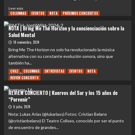
y
su
Leer
Leer más
conexión
COLUMNAS
más
EVENTOS
NOTA
PRÓXIMOS CONCIERTOS
con
sobre
la
EVENTOS
NOTA | Bring Me The Horizon y la concienciación sobre la
fanaticada
|
Salud Mental
chilena:
A
Dos
días
18 noviembre, 2024
visitas
de
Bring Me The Horizon no solo ha revolucionado la música
inolvidables
la
alternativa con su constante evolución sonora, sino que
celebración
también ha...
de
Saint
CHILE
COLUMNAS
ENTREVISTAS
EVENTOS
NOTA
Leer
Leer más
Patrick’s
REVIEW CONCIERTO
más
Day
sobre
te
NOTA
REVIEW CONCIERTO | Kuervos del Sur y los 15 años de
contamos
|
“Porvenir”
dónde
Bring
podrás
Me
6 julio, 2024
celebrar
The
Nota: Lukas Arias (@lukariass) Fotos: Cristian Belano
esta
Horizon
(@cristianbelano) El Teatro Coliseo, conocido por ser el punto
icónica
y
de encuentro de grandes...
fiesta
la
concienciación