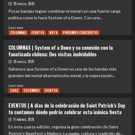
catarsis
of
29 marzo, 2025
a
Pocas bandas logran combinar el metal con una fuerte carga
Down
política como lo hace System of a Down. Con una...
y
su
Leer
Leer más
evolución
COLUMNAS
más
EVENTOS
NOTA
PRÓXIMOS CONCIERTOS
discográfica
sobre
COLUMNAS
COLUMNAS | System of a Down y su conexión con la
|
fanaticada chilena: Dos visitas inolvidables
System
of
25 marzo, 2025
a
Sabemos que System of a Down es una de las bandas más
Down
grandes del metal alternativo/nu metal, y la expectación...
y
su
Leer
Leer más
llamado
CHILE
más
COLUMNAS
EVENTOS
a
sobre
la
COLUMNAS
EVENTOS | A días de la celebración de Saint Patrick’s Day
resistencia
|
te contamos dónde podrás celebrar esta icónica fiesta
System
of
11 febrero, 2025
a
En esta cuarta edición, regresa la gran celebración de Saint
Down
Patrick’s BeerFest a Malloco. La magia, cultura y tradición de...