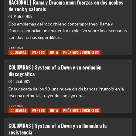
NACIONAL | Rama y Dracma unen fuerzas en dos noches
Vasconcellos,
REVIEW
de rock y catarsis
nació
|
en
Helloween
24 abril, 2025
Coquimbo
–
Dos emblemas del rock chileno contemporáneo, Rama y
Giants
Dracma, anuncian un encuentro explosivo sobre los escenarios
&
con dos fechas imperdibles...
Monsters
(2025):
Leer
Leer más
un
COLUMNAS
más
EVENTOS
NOTA
PRÓXIMOS CONCIERTOS
viaje
sobre
épico
NACIONAL
COLUMNAS | System of a Down y su evolución
que
|
discográfica
justifica
Rama
cada
y
1 abril, 2025
minuto
Dracma
En la década de los 90, una nueva ola de bandas irrumpió en la
unen
escena del metal, trayendo consigo un...
fuerzas
en
Leer
Leer más
dos
COLUMNAS
más
EVENTOS
NOTA
PRÓXIMOS CONCIERTOS
noches
sobre
de
COLUMNAS
COLUMNAS | System of a Down y su llamado a la
rock
|
resistencia
y
System