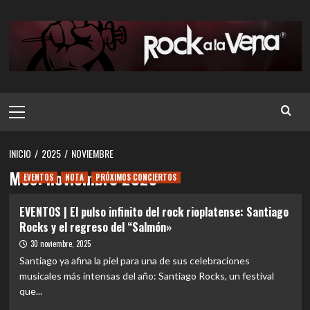
Saltar
al
contenido
Menú
principal
INICIO
2025
NOVIEMBRE
Mes:
noviembre 2025
EVENTOS
NOTA
PRÓXIMOS CONCIERTOS
EVENTOS | El pulso infinito del rock rioplatense: Santiago
Rocks y el regreso del “Salmón»
30 noviembre, 2025
Santiago ya afina la piel para una de sus celebraciones
musicales más intensas del año: Santiago Rocks, un festival
que...