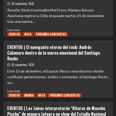
fin
por
26 noviembre, 2025
de
las
Reseña: Kevin Fuentealba Mol Fotos: Mariano Beuses
año
que
Avantasia regresó a Chile el pasado martes 25 de noviembre
«Los
tras una espera...
Jaivas,
Siempre»
Leer
Leer más
en
EVENTOS
más
NOTA
PRÓXIMOS CONCIERTOS
el
sobre
Estadio
REVIEW
EVENTOS | El navegante eterno del rock: Andrés
Nacional
CONCIERTO
Calamaro dentro de la marea emocional del Santiago
será
|
Rocks
una
Bienvenidos
Cita
al
26 noviembre, 2025
con
«Creepshow»:
Este 13 de diciembre, el Espacio Riesco será el punto donde
la
El
confluyan generaciones, estilos y memorias: el Santiago Rocks,
Historia
gran
un...
circo
del
Leer
Leer más
metal
EVENTOS
más
MUNDO
NOTA
PRÓXIMOS CONCIERTOS
de
sobre
Avantasia
EVENTOS
EVENTOS | Los Jaivas interpretarán “Alturas de Macchu
deslumbra
|
Picchu” de manera íntegra en show del Estadio Nacional
en
El