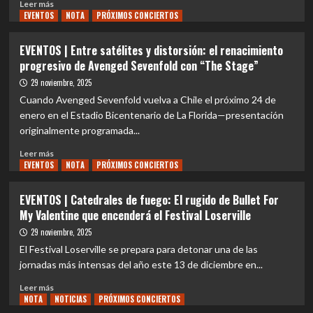
Leer
Leer más
EVENTOS
más
NOTA
PRÓXIMOS CONCIERTOS
sobre
EVENTOS
EVENTOS | Entre satélites y distorsión: el renacimiento
|
progresivo de Avenged Sevenfold con “The Stage”
El
pulso
29 noviembre, 2025
infinito
Cuando Avenged Sevenfold vuelva a Chile el próximo 24 de
del
enero en el Estadio Bicentenario de La Florida—presentación
rock
originalmente programada...
rioplatense:
Santiago
Leer
Leer más
Rocks
EVENTOS
más
NOTA
PRÓXIMOS CONCIERTOS
y
sobre
el
EVENTOS
EVENTOS | Catedrales de fuego: El rugido de Bullet For
regreso
|
My Valentine que encenderá el Festival Loserville
del
Entre
“Salmón»
satélites
29 noviembre, 2025
y
El Festival Loserville se prepara para detonar una de las
distorsión:
jornadas más intensas del año este 13 de diciembre en...
el
renacimiento
Leer
Leer más
progresivo
NOTA
más
NOTICIAS
PRÓXIMOS CONCIERTOS
de
sobre