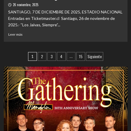
Chile
navegante
26 noviembre, 2025
eterno
SANTIAGO, 7 DE DICIEMBRE DE 2025, ESTADIO NACIONAL
del
Entradas en Ticketmaster.cl Santiago, 26 de noviembre de
rock:
2025.- “Los Jaivas, Siempre”...
Andrés
Calamaro
Leer
Leer más
dentro
más
de
sobre
la
EVENTOS
Paginación
marea
2
3
4
15
Siguiente
|
1
…
emocional
Los
de
del
Jaivas
Santiago
entradas
interpretarán
Rocks
“Alturas
de
Macchu
Picchu”
de
manera
íntegra
en
show
del