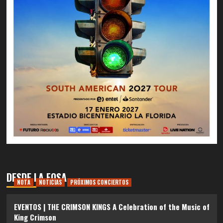
DESDE LA FOSA
NOTA
NOTICIAS
PRÓXIMOS CONCIERTOS
EVENTOS | THE CRIMSON KINGS A Celebration of the Music of
King Crimson