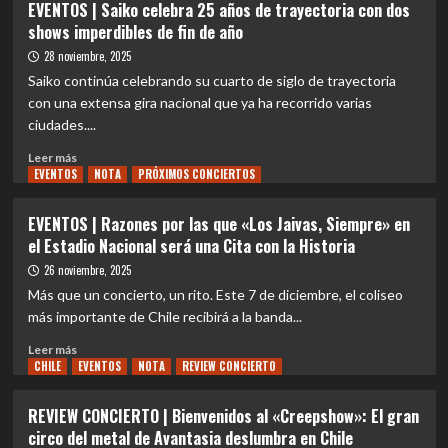
EVENTOS | Saiko celebra 25 años de trayectoria con dos
bandas
|
shows imperdibles de fin de año
para
KILLSTINCT
la
presenta
28 noviembre, 2025
cuarta
su
Saiko continúa celebrando su cuarto de siglo de trayectoria
batalla
primer
con una extensa gira nacional que ya ha recorrido varias
de
álbum
ciudades....
bandas
debut
en
en
Leer
Leer más
Santiago”
vivo
EVENTOS
más
NOTA
PRÓXIMOS CONCIERTOS
“THE
sobre
ONE
EVENTOS
EVENTOS | Razones por las que «Los Jaivas, Siempre» en
REBORN”
|
el Estadio Nacional será una Cita con la Historia
Saiko
celebra
26 noviembre, 2025
25
Más que un concierto, un rito. Este 7 de diciembre, el coliseo
años
más importante de Chile recibirá a la banda...
de
trayectoria
Leer
Leer más
con
CHILE
más
EVENTOS
NOTA
REVIEW CONCIERTO
dos
sobre
shows
EVENTOS
REVIEW CONCIERTO | Bienvenidos al «Creepshow»: El gran
imperdibles
|
circo del metal de Avantasia deslumbra en Chile
de
Razones