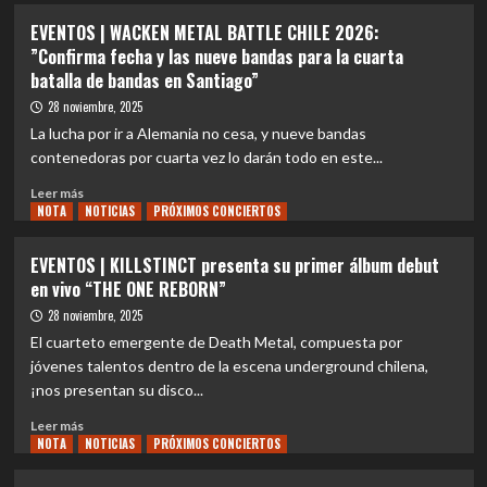
Avenged
EVENTOS
EVENTOS | WACKEN METAL BATTLE CHILE 2026:
Sevenfold
|
”Confirma fecha y las nueve bandas para la cuarta
con
Catedrales
batalla de bandas en Santiago”
“The
de
Stage”
fuego:
28 noviembre, 2025
El
La lucha por ir a Alemania no cesa, y nueve bandas
rugido
contenedoras por cuarta vez lo darán todo en este...
de
Bullet
Leer
Leer más
For
NOTA
más
NOTICIAS
PRÓXIMOS CONCIERTOS
My
sobre
Valentine
EVENTOS
EVENTOS | KILLSTINCT presenta su primer álbum debut
que
|
en vivo “THE ONE REBORN”
encenderá
WACKEN
el
METAL
28 noviembre, 2025
Festival
BATTLE
El cuarteto emergente de Death Metal, compuesta por
Loserville
CHILE
jóvenes talentos dentro de la escena underground chilena,
2026:
¡nos presentan su disco...
”Confirma
fecha
Leer
Leer más
y
NOTA
más
NOTICIAS
PRÓXIMOS CONCIERTOS
las
sobre
nueve
EVENTOS