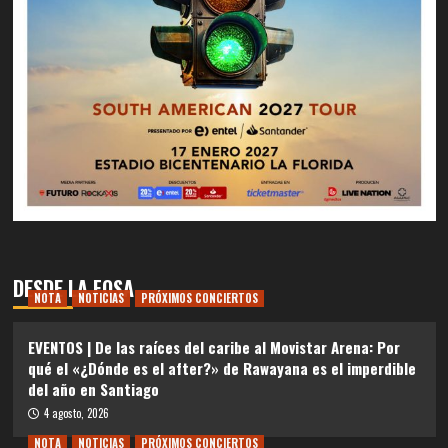
DESDE LA FOSA
NOTA
NOTICIAS
PRÓXIMOS CONCIERTOS
EVENTOS | De las raíces del caribe al Movistar Arena: Por
qué el «¿Dónde es el after?» de Rawayana es el imperdible
del año en Santiago
4 agosto, 2026
NOTA
NOTICIAS
PRÓXIMOS CONCIERTOS