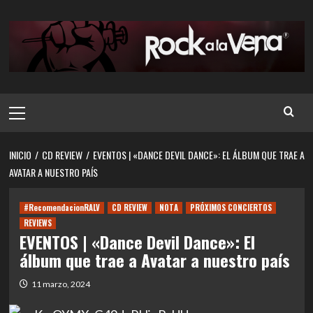
Saltar
al
contenido
Menú
principal
INICIO
CD REVIEW
EVENTOS | «DANCE DEVIL DANCE»: EL ÁLBUM QUE TRAE A
AVATAR A NUESTRO PAÍS
#RecomendacionRALV
CD REVIEW
NOTA
PRÓXIMOS CONCIERTOS
REVIEWS
EVENTOS | «Dance Devil Dance»: El
álbum que trae a Avatar a nuestro país
11 marzo, 2024