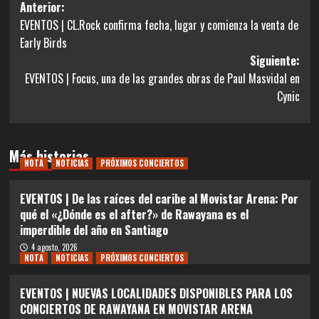
Navegación
Anterior:
EVENTOS | CL.Rock confirma fecha, lugar y comienza la venta de
de
Early Birds
entradas
Siguiente:
EVENTOS | Focus, una de las grandes obras de Paul Masvidal en
Cynic
Más historias
NOTA
NOTICIAS
PRÓXIMOS CONCIERTOS
EVENTOS | De las raíces del caribe al Movistar Arena: Por
qué el «¿Dónde es el after?» de Rawayana es el
imperdible del año en Santiago
4 agosto, 2026
NOTA
NOTICIAS
PRÓXIMOS CONCIERTOS
EVENTOS | NUEVAS LOCALIDADES DISPONIBLES PARA LOS
CONCIERTOS DE RAWAYANA EN MOVISTAR ARENA