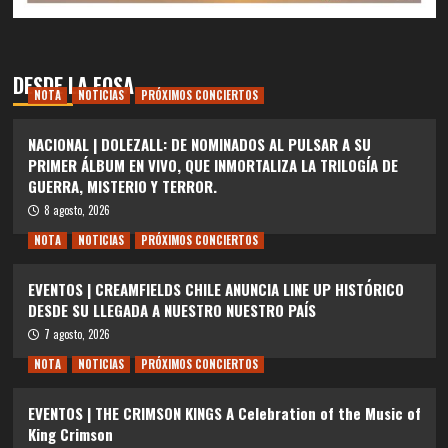
DESDE LA FOSA
NOTA
NOTICIAS
PRÓXIMOS CONCIERTOS
NACIONAL | DOLEZALL: DE NOMINADOS AL PULSAR A SU
PRIMER ÁLBUM EN VIVO, QUE INMORTALIZA LA TRILOGÍA DE
GUERRA, MISTERIO Y TERROR.
8 agosto, 2026
NOTA
NOTICIAS
PRÓXIMOS CONCIERTOS
EVENTOS | CREAMFIELDS CHILE ANUNCIA LINE UP HISTÓRICO
DESDE SU LLEGADA A NUESTRO NUESTRO PAÍS
7 agosto, 2026
NOTA
NOTICIAS
PRÓXIMOS CONCIERTOS
EVENTOS | THE CRIMSON KINGS A Celebration of the Music of
King Crimson