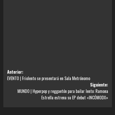
Navegación
Anterior:
EVENTO | Friolento se presentará en Sala Metrónomo
de
Siguiente:
entradas
MUNDO | Hyperpop y reggaetón para bailar lento: Ramona
Estrella estrena su EP debut «INCÓMODX»