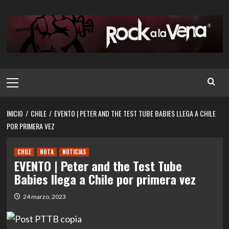
Saltar
al
contenido
Menú
principal
INICIO
CHILE
EVENTO | PETER AND THE TEST TUBE BABIES LLEGA A CHILE
POR PRIMERA VEZ
CHILE
NOTA
NOTICIAS
EVENTO | Peter and the Test Tube
Babies llega a Chile por primera vez
24 marzo, 2023