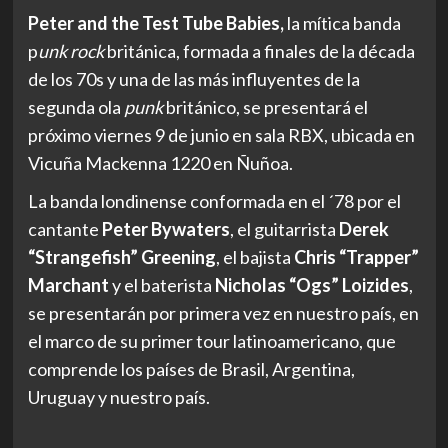
Peter and the Test Tube Babies,
la mítica banda
p
unk rock
británica, formada a finales de la década
de los 70s y una de las más influyentes de la
segunda ola
punk
británico, se presentará el
próximo viernes 9 de junio en sala RBX, ubicada en
Vicuña Mackenna 1220 en Ñuñoa.
La banda londinense conformada en el ´78 por el
cantante
Peter Bywaters
, el guitarrista
Derek
“Strangefish” Greening
, el bajista
Chris “Trapper”
Marchant
y el baterista
Nicholas “Ogs” Loizides
,
se presentarán por primera vez en nuestro país, en
el marco de su primer tour latinoamericano, que
comprende los países de Brasil, Argentina,
Uruguay y nuestro país.