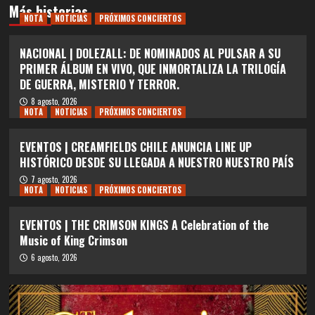
Más historias
NOTA
NOTICIAS
PRÓXIMOS CONCIERTOS
NACIONAL | DOLEZALL: DE NOMINADOS AL PULSAR A SU
PRIMER ÁLBUM EN VIVO, QUE INMORTALIZA LA TRILOGÍA
DE GUERRA, MISTERIO Y TERROR.
8 agosto, 2026
NOTA
NOTICIAS
PRÓXIMOS CONCIERTOS
EVENTOS | CREAMFIELDS CHILE ANUNCIA LINE UP
HISTÓRICO DESDE SU LLEGADA A NUESTRO NUESTRO PAÍS
7 agosto, 2026
NOTA
NOTICIAS
PRÓXIMOS CONCIERTOS
EVENTOS | THE CRIMSON KINGS A Celebration of the
Music of King Crimson
6 agosto, 2026