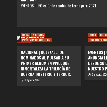
Navegación
EVENTOS | UFO en Chile cambia de fecha para 2021
de
entradas
NOTA
NOTICIAS
NOTA
NOTI
Más historias
PRÓXIMOS CONCIERTOS
PRÓXIMOS CO
NACIONAL | DOLEZALL: DE
EVENTOS |
NOMINADOS AL PULSAR A SU
ANUNCIA L
PRIMER ÁLBUM EN VIVO, QUE
DESDE SU 
INMORTALIZA LA TRILOGÍA DE
NUESTRO P
GUERRA, MISTERIO Y TERROR.
7 agosto, 202
8 agosto, 2026