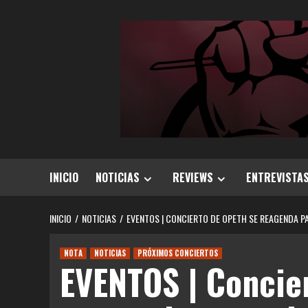
Saltar
al
contenido
INICIO
NOTICIAS
REVIEWS
ENTREVISTA
INICIO
NOTICIAS
EVENTOS | CONCIERTO DE OPETH SE REAGENDA PA
NOTA
NOTICIAS
PRÓXIMOS CONCIERTOS
EVENTOS | Concie