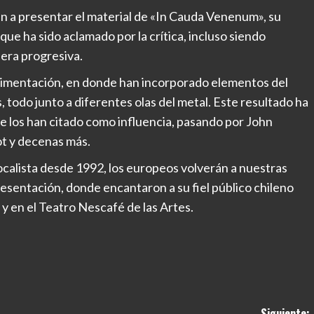
án a presentar el material de «In Cauda Venenum», su
ue ha sido aclamado por la crítica, incluso siendo
 era progresiva.
rimentación, en donde han incorporado elementos del
s, todo junto a diferentes olas del metal. Este resultado ha
e los han citado como influencia, pasando por John
t y decenas más.
vocalista desde 1992, los europeos volverán a nuestras
presentación, donde encantaron a su fiel público chileno
y en el Teatro Nescafé de las Artes.
Siguiente: