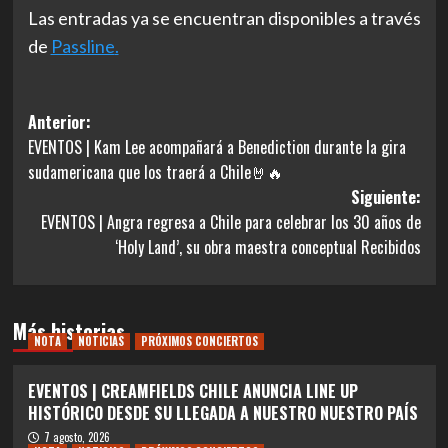
Las entradas ya se encuentran disponibles a través
de
Passline
.
Navegación
Anterior:
EVENTOS | Kam Lee acompañará a Benediction durante la gira
de
sudamericana que los traerá a Chile🤘🔥
entradas
Siguiente:
EVENTOS | Angra regresa a Chile para celebrar los 30 años de
‘Holy Land’, su obra maestra conceptual Recibidos
Más historias
NOTA
NOTICIAS
PRÓXIMOS CONCIERTOS
EVENTOS | CREAMFIELDS CHILE ANUNCIA LINE UP
HISTÓRICO DESDE SU LLEGADA A NUESTRO NUESTRO PAÍS
7 agosto, 2026