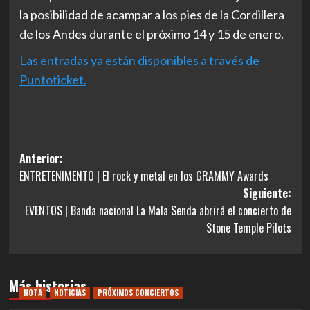
la posibilidad de acampar a los pies de la Cordillera
de los Andes durante el próximo 14 y 15 de enero.
Las entradas ya están disponibles a través de
Puntoticket.
Navegación
Anterior:
ENTRETENIMENTO | El rock y metal en los GRAMMY Awards
de
Siguiente:
entradas
EVENTOS | Banda nacional La Mala Senda abrirá el concierto de
Stone Temple Pilots
Más historias
NOTA
NOTICIAS
PRÓXIMOS CONCIERTOS