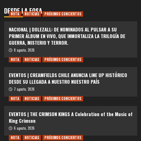
DESDE LA FOSA
NOTA
NOTICIAS
PRÓXIMOS CONCIERTOS
NACIONAL | DOLEZALL: DE NOMINADOS AL PULSAR A SU
PRIMER ÁLBUM EN VIVO, QUE INMORTALIZA LA TRILOGÍA DE
GUERRA, MISTERIO Y TERROR.
8 agosto, 2026
NOTA
NOTICIAS
PRÓXIMOS CONCIERTOS
EVENTOS | CREAMFIELDS CHILE ANUNCIA LINE UP HISTÓRICO
DESDE SU LLEGADA A NUESTRO NUESTRO PAÍS
7 agosto, 2026
NOTA
NOTICIAS
PRÓXIMOS CONCIERTOS
EVENTOS | THE CRIMSON KINGS A Celebration of the Music of
King Crimson
6 agosto, 2026
NOTA
NOTICIAS
PRÓXIMOS CONCIERTOS