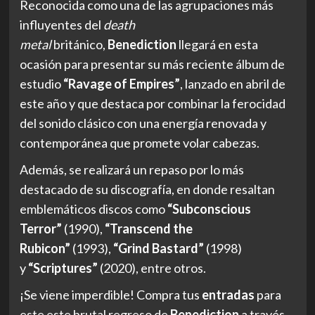
Reconocida como una de las agrupaciones más
influyentes del
death
metal
británico,
Benediction
llegará en esta
ocasión para presentar su más reciente álbum de
estudio
“Ravage of Empires”
, lanzado en abril de
este año y que destaca por combinar la ferocidad
del sonido clásico con una energía renovada y
contemporánea que promete volar cabezas.
Además, se realizará un repaso por lo más
destacado de su discografía, en donde resaltan
emblemáticos discos como
“Subconscious
Terror”
(1990),
“Transcend the
Rubicon”
(1993),
“Grind Bastard”
(1998)
y
“Scriptures”
(2020), entre otros.
¡Se viene imperdible! Compra tus
entradas
para
este este brutal regreso de
Benediction
a través