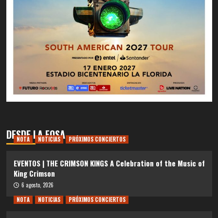
DESDE LA FOSA
NOTA
NOTICIAS
PRÓXIMOS CONCIERTOS
EVENTOS | THE CRIMSON KINGS A Celebration of the Music of
King Crimson
6 agosto, 2026
NOTA
NOTICIAS
PRÓXIMOS CONCIERTOS