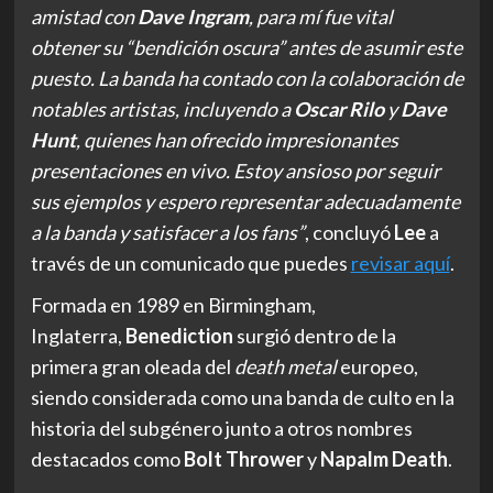
amistad con
Dave Ingram
, para mí fue vital
obtener su “bendición oscura” antes de asumir este
puesto. La banda ha contado con la colaboración de
notables artistas, incluyendo a
Oscar Rilo
y
Dave
Hunt
, quienes han ofrecido impresionantes
presentaciones en vivo. Estoy ansioso por seguir
sus ejemplos y espero representar adecuadamente
a la banda y satisfacer a los fans”
, concluyó
Lee
a
través de un comunicado que puedes
revisar aquí
.
Formada en 1989 en Birmingham,
Inglaterra,
Benediction
surgió dentro de la
primera gran oleada del
death metal
europeo,
siendo considerada como una banda de culto en la
historia del subgénero junto a otros nombres
destacados como
Bolt Thrower
y
Napalm Death
.