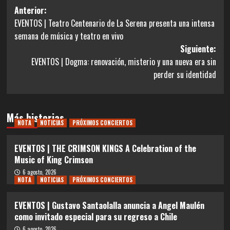
Navegación
Anterior:
EVENTOS | Teatro Centenario de La Serena presenta una intensa
de
semana de música y teatro en vivo
entradas
Siguiente:
EVENTOS | Dogma: renovación, misterio y una nueva era sin
perder su identidad
Más historias
NOTA
NOTICIAS
PRÓXIMOS CONCIERTOS
EVENTOS | THE CRIMSON KINGS A Celebration of the
Music of King Crimson
6 agosto, 2026
NOTA
NOTICIAS
PRÓXIMOS CONCIERTOS
EVENTOS | Gustavo Santaolalla anuncia a Angel Maulén
como invitado especial para su regreso a Chile
6 agosto, 2026