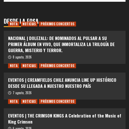
DESDE LA FOSA
NOTA
NOTICIAS
PRÓXIMOS CONCIERTOS
NACIONAL | DOLEZALL: DE NOMINADOS AL PULSAR A SU
PRIMER ÁLBUM EN VIVO, QUE INMORTALIZA LA TRILOGÍA DE
GUERRA, MISTERIO Y TERROR.
8 agosto, 2026
NOTA
NOTICIAS
PRÓXIMOS CONCIERTOS
EVENTOS | CREAMFIELDS CHILE ANUNCIA LINE UP HISTÓRICO
DESDE SU LLEGADA A NUESTRO NUESTRO PAÍS
7 agosto, 2026
NOTA
NOTICIAS
PRÓXIMOS CONCIERTOS
EVENTOS | THE CRIMSON KINGS A Celebration of the Music of
King Crimson
6 agosto, 2026