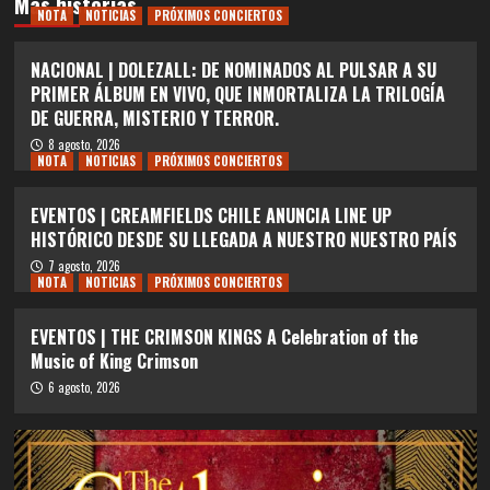
Más historias
NOTA
NOTICIAS
PRÓXIMOS CONCIERTOS
NACIONAL | DOLEZALL: DE NOMINADOS AL PULSAR A SU
PRIMER ÁLBUM EN VIVO, QUE INMORTALIZA LA TRILOGÍA
DE GUERRA, MISTERIO Y TERROR.
8 agosto, 2026
NOTA
NOTICIAS
PRÓXIMOS CONCIERTOS
EVENTOS | CREAMFIELDS CHILE ANUNCIA LINE UP
HISTÓRICO DESDE SU LLEGADA A NUESTRO NUESTRO PAÍS
7 agosto, 2026
NOTA
NOTICIAS
PRÓXIMOS CONCIERTOS
EVENTOS | THE CRIMSON KINGS A Celebration of the
Music of King Crimson
6 agosto, 2026