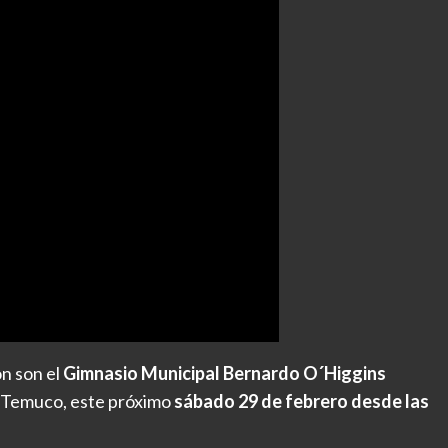
ón son el
Gimnasio Municipal Bernardo O´Higgins
e Temuco, este próximo
sábado 29 de febrero desde las