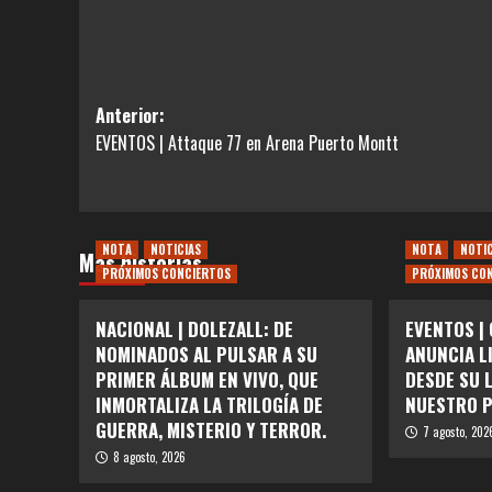
Navegación
Anterior:
EVENTOS | Attaque 77 en Arena Puerto Montt
de
entradas
NOTA
NOTICIAS
NOTA
NOTI
Más historias
PRÓXIMOS CONCIERTOS
PRÓXIMOS CO
NACIONAL | DOLEZALL: DE
EVENTOS |
NOMINADOS AL PULSAR A SU
ANUNCIA L
PRIMER ÁLBUM EN VIVO, QUE
DESDE SU 
INMORTALIZA LA TRILOGÍA DE
NUESTRO P
GUERRA, MISTERIO Y TERROR.
7 agosto, 202
8 agosto, 2026