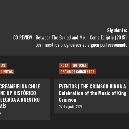
Siguiente:
CD REVIEW | Between The Buried and Me – Coma Ecliptic (2015):
Los maestros progresivos se siguen perfeccionando
CIAS
NOTA
NOTICIAS
NCIERTOS
PRÓXIMOS CONCIERTOS
 CREAMFIELDS CHILE
EVENTOS | THE CRIMSON KINGS A
INE UP HISTÓRICO
Celebration of the Music of King
LLEGADA A NUESTRO
Crimson
AÍS
6 agosto, 2026
6