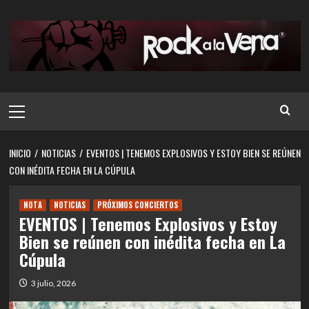
Saltar
al
contenido
Menú
principal
INICIO
NOTICIAS
EVENTOS | TENEMOS EXPLOSIVOS Y ESTOY BIEN SE REÚNEN
CON INÉDITA FECHA EN LA CÚPULA
NOTA
NOTICIAS
PRÓXIMOS CONCIERTOS
EVENTOS | Tenemos Explosivos y Estoy
Bien se reúnen con inédita fecha en La
Cúpula
3 julio, 2026