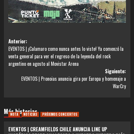
Navegación
Anterior:
EVENTOS | ¡Calamaro como nunca antes lo viste! Ya comenzó la
de
venta general para ver el regreso de la leyenda del rock
entradas
argentino en agosto al Movistar Arena
Siguiente:
EVENTOS | Pronoias anuncia gira por Europa y homenaje a
WarCry
Más historias
NOTA
NOTICIAS
PRÓXIMOS CONCIERTOS
EVENTOS | CREAMFIELDS CHILE ANUNCIA LINE UP