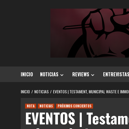
Saltar
al
contenido
INICIO
NOTICIAS
REVIEWS
ENTREVISTA
INICIO
NOTICIAS
EVENTOS | TESTAMENT, MUNICIPAL WASTE E IMMO
NOTA
NOTICIAS
PRÓXIMOS CONCIERTOS
EVENTOS | Testam