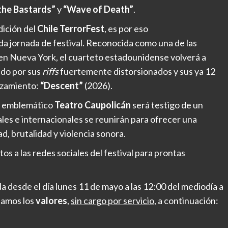
the Bastards”
y
“Wave of Death”
.
dición del
Chile TerrorFest
, es por eso
a jornada de festival. Reconocida como una de las
n Nueva York, el cuarteto estadounidense volverá a
ado por sus
riffs
fuertemente distorsionados y sus ya 12
anzamiento:
“Descent”
(2026).
el emblemático
Teatro Caupolicán
será testigo de un
es e internacionales se reunirán para ofrecer una
d, brutalidad y violencia sonora.
os a las redes sociales del festival para prontas
a desde el día lunes 11 de mayo a las 12:00 del mediodía a
ejamos los
valores
,
sin cargo por servicio
, a continuación: