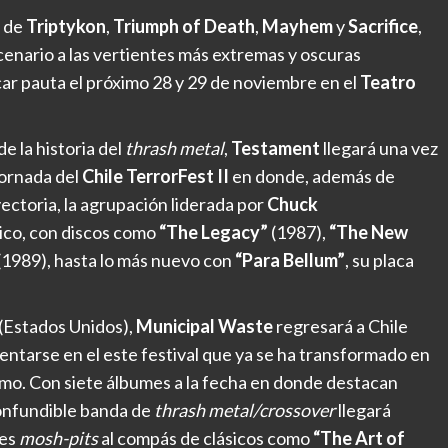
e de
Triptykon
,
Triumph of Death
,
Mayhem
y
Sacrifice
,
cenario a las vertientes más extremas y oscuras
ar pauta el próximo 28 y 29 de noviembre en el
Teatro
e la historia del
thrash metal
,
Testament
llegará una vez
jornada del
Chile TerrorFest II
en donde, además de
ectoria, la agrupación liderada por
Chuck
ico, con discos como
“The Legacy”
(1987),
“The New
(1989), hasta lo más nuevo con
“Para Bellum”
, su placa
(Estados Unidos),
Municipal Waste
regresará a Chile
sentarse en el este festival que ya se ha transformado en
mo. Con siete álbumes a la fecha en donde destacan
nconfundible banda de
thrash metal/crossover
llegará
es
mosh-pits
al compás de clásicos como
“The Art of