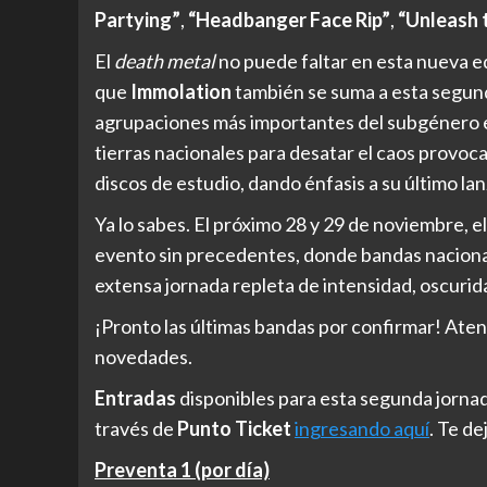
Partying”
,
“Headbanger Face Rip”
,
“Unleash 
El
death metal
no puede faltar en esta nueva e
que
Immolation
también se suma a esta segund
agrupaciones más importantes del subgénero e
tierras nacionales para desatar el caos provoc
discos de estudio, dando énfasis a su último l
Ya lo sabes. El próximo 28 y 29 de noviembre, 
evento sin precedentes, donde bandas nacional
extensa jornada repleta de intensidad, oscurida
¡Pronto las últimas bandas por confirmar! Atent
novedades.
Entradas
disponibles para esta segunda jornad
través de
Punto Ticket
ingresando aquí
. Te d
Preventa 1 (por día)