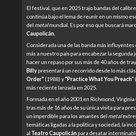
El festival, que en 2025 trajo bandas del calibr
continúa bajo el lema de reunir en un mismo es
del
metal
mundial. Es por eso que buscará marc
Caupolicán
.
Considerada una de las banda más influyentes d
más a nuestro país para encabezar la segunda 
hacer un repaso por sus más de 40 años de tray
Billy
presentará un recorrido desde lo más clás
Order”
(1988) y
“Practice What You Preach”
más reciente lanzada en 2025.
Formada en el año 2001 en Richmond, Virginia 
tras más de 16 años de su única visita para pre
un imperdible para los amantes del
metal
extre
temáticas ligadas a la política y sociedad, la i
al
Teatro Caupolicán
para desatar interminabl