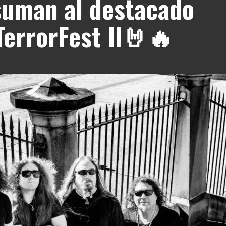
suman al destacado
 TerrorFest II🤘🔥