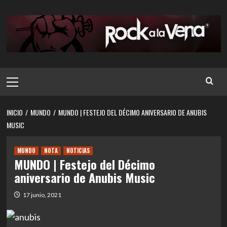
Saltar
al
contenido
Menú
principal
INICIO
MUNDO
MUNDO | FESTEJO DEL DÉCIMO ANIVERSARIO DE ANUBIS
MUSIC
MUNDO
NOTA
NOTICIAS
MUNDO | Festejo del Décimo
aniversario de Anubis Music
17 junio, 2021