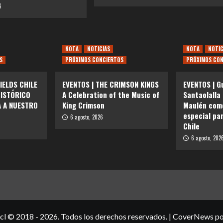
6
NOTA
NOTICIAS
NOTA
NOTIC
S
PRÓXIMOS CONCIERTOS
PRÓXIMOS CON
IELDS CHILE
EVENTOS | THE CRIMSON KINGS
EVENTOS | G
HISTÓRICO
A Celebration of the Music of
Santaolalla
A A NUESTRO
King Crimson
Maulén como
especial pa
6 agosto, 2026
Chile
6 agosto, 202
cl © 2018 - 2026. Todos los derechos reservados.
|
CoverNews
po