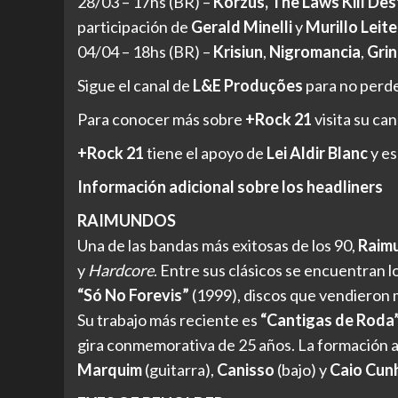
28/03 – 17hs (BR) –
Korzus, The Laws Kill De
participación de
Gerald Minelli
y
Murillo Leit
04/04 – 18hs (BR) –
Krisiun
,
Nigromancia
,
Grin
Sigue el canal de
L&E Produções
para no perd
Para conocer más sobre
+Rock 21
visita su can
+Rock 21
tiene el apoyo de
Lei Aldir Blanc
y es
Información adicional sobre los headliners
RAIMUNDOS
Una de las bandas más exitosas de los 90,
Raim
y
Hardcore
. Entre sus clásicos se encuentran 
“Só No Forevis”
(1999), discos que vendieron m
Su trabajo más reciente es
“Cantigas de Roda
gira conmemorativa de 25 años. La formación a
Marquim
(guitarra),
Canisso
(bajo) y
Caio Cun