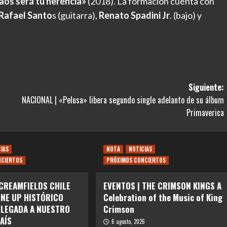
os será tu herencia»
(2018). La formación cuenta con
Rafael Santo
s (guitarra),
Renato Spadini Jr
. (bajo) y
Siguiente:
NACIONAL | «Pelusa» libera segundo single adelanto de su álbum
Primaverica
CIAS
NOTA
NOTICIAS
NCIERTOS
PRÓXIMOS CONCIERTOS
 CREAMFIELDS CHILE
EVENTOS | THE CRIMSON KINGS A
INE UP HISTÓRICO
Celebration of the Music of King
LLEGADA A NUESTRO
Crimson
AÍS
6 agosto, 2026