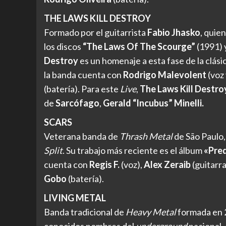
THE LAWS KILL DESTROY
Formado por el guitarrista
Fabio Jhasko
, quie
los discos
“The Laws Of The Scourge”
(1991) 
Destroy
es un homenaje a esta fase de la clá
la banda cuenta con
Rodrigo Malevolent
(voz 
(batería). Para este
Live
,
The Laws Kill Destro
de
Sarcófago
,
Gerald “Incubus” Minelli.
SCARS
Veterana banda de
Thrash Metal
de São Paulo,
Split
. Su trabajo más reciente es el álbum
«Pre
cuenta con
Regis F.
(voz),
Alex Zeraib
(guitarra
Gobo
(batería).
LIVING METAL
Banda tradicional de
Heavy Metal
formada en 2