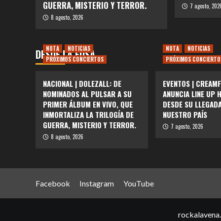
GUERRA, MISTERIO Y TERROR.
7 agosto, 202
8 agosto, 2026
NOTA
NOTICIAS
NOTA
NOTICIAS
DESDE LA FOSA
PRÓXIMOS CONCIERTOS
PRÓXIMOS CONCIERTO
NACIONAL | DOLEZALL: DE
EVENTOS | CREAMF
NOMINADOS AL PULSAR A SU
ANUNCIA LINE UP 
PRIMER ÁLBUM EN VIVO, QUE
DESDE SU LLEGAD
INMORTALIZA LA TRILOGÍA DE
NUESTRO PAÍS
GUERRA, MISTERIO Y TERROR.
7 agosto, 2026
8 agosto, 2026
Facebook
Instagram
YouTube
rockalavena.