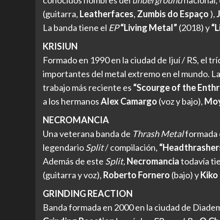
conocidos nombres del
underground
nacional,
(guitarra,
Leatherfaces
,
Zumbis do Espaço
),
La banda tiene el
EP
“Living Metal”
(2018) y
“L
KRISIUN
Formado en 1990 en la ciudad de Ijuí / RS, el 
importantes del metal extremo en el mundo. La
trabajo más reciente es
“Scourge of the Enth
a los hermanos
Alex Camargo
(voz y bajo),
Moy
NECROMANCIA
Una veterana banda de
Thrash Metal
formada e
legendario
Split
/ compilación,
“Headthrashers
Además de este
Split,
Necromancia
todavía ti
(guitarra y voz),
Roberto Fornero
(bajo) y
Kiko
GRINDING REACTION
Banda formada en 2000 en la ciudad de Diadem