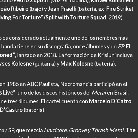
 como
Pedro Zupo Jr.
(voz, Armadilha),
Rafael Romanelli
João Ribeiro
(bajo) y
Jean Praelli
(batería,
ex-Fire Strike
).
iving For Torture”
(
Split with Torture Squad
, 2019).
trío es considerado actualmente uno de los nombres más
 banda tiene en su discografía, once álbumes y un
EP.
El
roned”
, lanzado en 2018. La formación de Krisiun incluye
ses Kolesne
(guitarra) y
Max Kolesne
(batería).
n 1985 en ABC Paulista, Necromancia participó en el
 Live”
, uno de los discos históricos del
Metal
en Brasil.
ene tres álbumes. El cartel cuenta con
Marcelo D’Catro
 D’Castro
(batería).
a / SP, que mezcla
Hardcore, Groove y Thrash Metal.
The