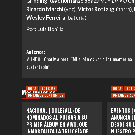
Grinding Reaction
lanzó dos
EP
y un
LP
,
«O Cha
Ricardo Marchi
(voz),
Victor Rotta
(guitarra),
Wesley Ferreira
(batería).
Por: Luis Bonilla.
Navegación
Anterior:
MUNDO | Charly Alberti “Mi sueño es ver a Latinoamérica
de
sustentable”
entradas
NOTA
NOTICIAS
NOTA
NOTI
Más historias
PRÓXIMOS CONCIERTOS
PRÓXIMOS CO
NACIONAL | DOLEZALL: DE
EVENTOS |
NOMINADOS AL PULSAR A SU
ANUNCIA L
PRIMER ÁLBUM EN VIVO, QUE
DESDE SU 
INMORTALIZA LA TRILOGÍA DE
NUESTRO P