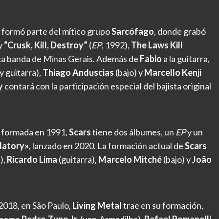
n formó parte del mítico grupo
Sarcófago
, donde grabó
y
“Crusk, Kill, Destroy”
(
EP
, 1992),
The Laws Kill
sica banda de Minas Gerais. Además de
Fabio
a la guitarra,
y guitarra),
Thiago Anduscias
(bajo) y
Marcello Kenji
y
contará con la participación especial del bajista original
 formada en 1991,
Scars
tiene dos álbumes, un
EP
y un
datory»
, lanzado en 2020. La formación actual de
Scars
),
Ricardo Lima
(guitarra),
Marcelo Mitché
(bajo) y
João
018, en São Paulo,
Living Metal
trae en su formación,