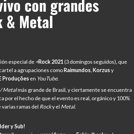
vivo con grandes
 & Metal
ción especial de
+
Rock 2021
(3 domingos seguidos), que
 cartel a agrupaciones como
Raimundos
,
Korzus
y
 Produções
en
YouTube
.
/ Metal
más grande de Brasil, y ciertamente se encuentra
ca por el hecho de que el evento es real, orgánico y 100%
e varias ramas del
Rock
y el
Metal
.
der y Sub!