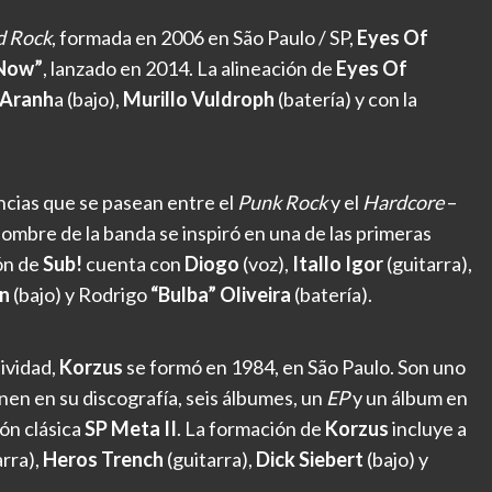
d Rock
, formada en 2006 en São Paulo / SP,
Eyes Of
 Now”
, lanzado en 2014. La alineación de
Eyes Of
 Aranh
a (bajo),
Murillo Vuldroph
(batería) y con la
ncias que se pasean entre el
Punk Rock
y el
Hardcore
–
ombre de la banda se inspiró en una de las primeras
ón de
Sub!
cuenta con
Diogo
(voz),
Itallo Igor
(guitarra),
n
(bajo) y Rodrigo
“Bulba” Oliveira
(batería).
tividad,
Korzus
se formó en 1984, en São Paulo. Son uno
ienen en su discografía, seis álbumes, un
EP
y un álbum en
ión clásica
SP Meta II
. La formación de
Korzus
incluye a
rra),
Heros Trench
(guitarra),
Dick Siebert
(bajo) y