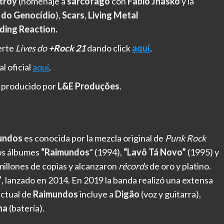
stroy
(homenaje a
sarcófago
con
Fabio Jhasko
y la
e do Genocídio
),
Scars
,
Living Metal
ding Reaction.
erte
Lives do
+Rock 21
dando click
aquí
.
al oficial
aquí
.
 producido por
L&E Produções
.
undos
es conocida por la mezcla original de
Punk Rock
los álbumes
“Raimundos
” (1994),
“Lavô Tá Novo”
(1995) y
illones de copias y alcanzaron
récords
de oro y platino.
”
, lanzado en 2014. En 2019 la banda realizó una extensa
ctual de
Raimundos
incluye a
Digão
(voz y guitarra),
ha
(batería).