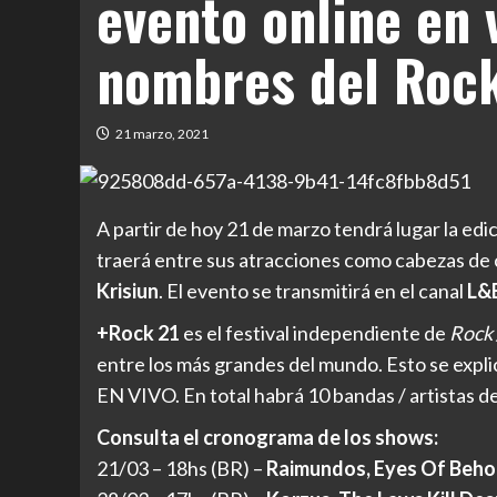
evento online en 
nombres del Rock
21 marzo, 2021
A partir de hoy 21 de marzo tendrá lugar la edi
traerá entre sus atracciones como cabezas de
Krisiun
. El evento se transmitirá en el canal
L&E
+Rock 21
es el festival independiente de
Rock 
entre los más grandes del mundo. Esto se expli
EN VIVO. En total habrá 10 bandas / artistas d
Consulta el cronograma de los shows:
21/03 – 18hs (BR) –
Raimundos, Eyes Of Behol