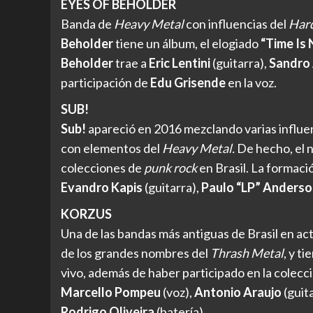
EYES OF BEHOLDER
Banda de
Heavy Metal
con influencias del
Har
Beholder
tiene un álbum, el elogiado
“Time Is
Beholder
trae a
Eric Lentini
(guitarra),
Sandro
participación de
Edu Grisende
en la voz.
SUB!
Sub!
apareció en 2016 mezclando varias influe
con elementos del
Heavy Metal.
De hecho, el n
colecciones de
punk rock
en Brasil. La formaci
Evandro Kapis
(guitarra),
Paulo “LP” Anderso
KORZUS
Una de las bandas más antiguas de Brasil en ac
de los grandes nombres del
Thrash Metal
, y t
vivo, además de haber participado en la colecc
Marcello Pompeu
(voz),
Antonio Araujo
(guita
Rodrigo Oliveira
(batería).