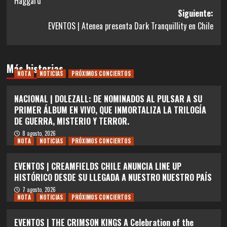
Haggard
entradas
Siguiente:
EVENTOS | Atenea presenta Dark Tranquillity en Chile
Más historias
NOTA
NOTICIAS
PRÓXIMOS CONCIERTOS
NACIONAL | DOLEZALL: DE NOMINADOS AL PULSAR A SU
PRIMER ÁLBUM EN VIVO, QUE INMORTALIZA LA TRILOGÍA
DE GUERRA, MISTERIO Y TERROR.
8 agosto, 2026
NOTA
NOTICIAS
PRÓXIMOS CONCIERTOS
EVENTOS | CREAMFIELDS CHILE ANUNCIA LINE UP
HISTÓRICO DESDE SU LLEGADA A NUESTRO NUESTRO PAÍS
7 agosto, 2026
NOTA
NOTICIAS
PRÓXIMOS CONCIERTOS
EVENTOS | THE CRIMSON KINGS A Celebration of the