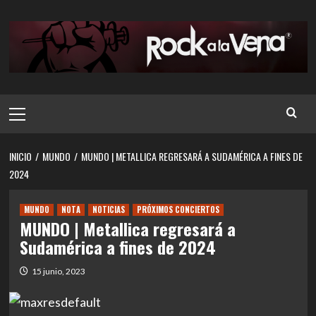
Saltar
al
contenido
Menú
principal
INICIO
MUNDO
MUNDO | METALLICA REGRESARÁ A SUDAMÉRICA A FINES DE
2024
MUNDO
NOTA
NOTICIAS
PRÓXIMOS CONCIERTOS
MUNDO | Metallica regresará a
Sudamérica a fines de 2024
15 junio, 2023