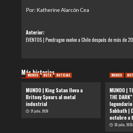
Por: Katherine Alarcón Cea
Navegación
Anterior:
EVENTOS | Pendragon vuelve a Chile después de más de 20
de
entradas
Más historias
MUNDO
NOTA
NOTICIAS
MUNDO
NO
MUNDO | King Satan lleva a
MUNDO | T
Britney Spears al metal
THE DARK” 
industrial
legendario
Sabbath | 
31 julio, 2026
octubre a 
30 julio, 2026