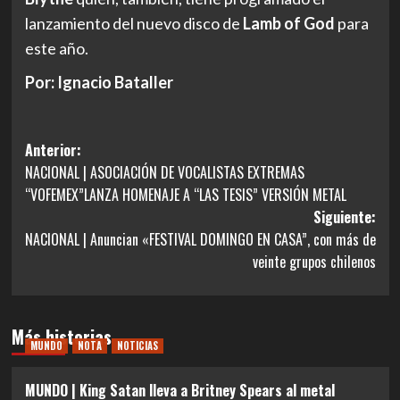
lanzamiento del nuevo disco de
Lamb of God
para
este año.
Por: Ignacio Bataller
Navegación
Anterior:
NACIONAL | ASOCIACIÓN DE VOCALISTAS EXTREMAS
de
“VOFEMEX”LANZA HOMENAJE A “LAS TESIS” VERSIÓN METAL
entradas
Siguiente:
NACIONAL | Anuncian «FESTIVAL DOMINGO EN CASA”, con más de
veinte grupos chilenos
Más historias
MUNDO
NOTA
NOTICIAS
MUNDO | King Satan lleva a Britney Spears al metal