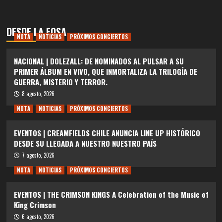
DESDE LA FOSA
NOTA
NOTICIAS
PRÓXIMOS CONCIERTOS
NACIONAL | DOLEZALL: DE NOMINADOS AL PULSAR A SU
PRIMER ÁLBUM EN VIVO, QUE INMORTALIZA LA TRILOGÍA DE
GUERRA, MISTERIO Y TERROR.
8 agosto, 2026
NOTA
NOTICIAS
PRÓXIMOS CONCIERTOS
EVENTOS | CREAMFIELDS CHILE ANUNCIA LINE UP HISTÓRICO
DESDE SU LLEGADA A NUESTRO NUESTRO PAÍS
7 agosto, 2026
NOTA
NOTICIAS
PRÓXIMOS CONCIERTOS
EVENTOS | THE CRIMSON KINGS A Celebration of the Music of
King Crimson
6 agosto, 2026