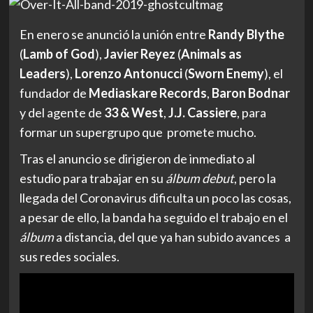
En enero se anunció la unión entre
Randy Blythe
(
Lamb of God
),
Javier Reyez
(
Animals as
Leaders
),
Lorenzo Antonucci
(
Sworn Enemy
), el
fundador de
Mediaskare Records
,
Baron Bodnar
y del agente de
33 & West
,
J.J. Cassiere
, para
formar un supergrupo que promete mucho.
Tras el anuncio se dirigieron de inmediato al
estudio para trabajar en su
álbum debut
, pero la
llegada del Coronavirus dificulta un poco las cosas,
a pesar de ello, la banda ha seguido el trabajo en el
álbum
a distancia, del que ya han subido avances a
sus redes sociales.