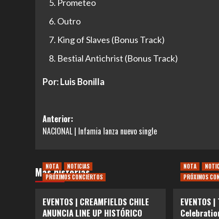
Prometeo
Outro
King of Slaves (Bonus Track)
Bestial Antichrist (Bonus Track)
Por: Luis Bonilla
Navegación
Anterior:
NACIONAL | Infamia lanza nuevo single
de
entradas
NOTA
NOTICIAS
NOTA
NOTI
Más historias
PRÓXIMOS CONCIERTOS
PRÓXIMOS CO
EVENTOS | CREAMFIELDS CHILE
EVENTOS |
ANUNCIA LINE UP HISTÓRICO
Celebratio