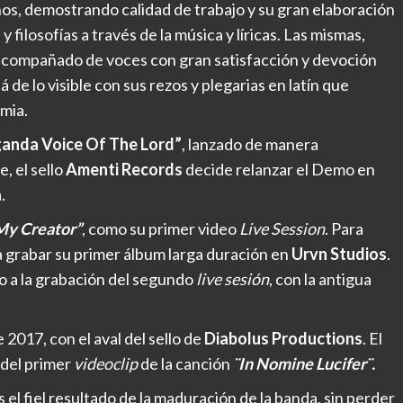
ños, demostrando calidad de trabajo y su gran elaboración
filosofías a través de la música y líricas. Las mismas,
 acompañado de voces con gran satisfacción y devoción
á de lo visible con sus rezos y plegarias en latín que
emia.
anda Voice Of The Lord”
, lanzado de manera
, el sello
Amenti Records
decide relanzar el Demo en
.
My Creator”
, como su primer video
Live Session
. Para
a grabar su primer álbum larga duración en
Urvn Studios
.
o a la grabación del segundo
live sesión
, con la antigua
 2017, con el aval del sello de
Diabolus Productions
. El
 del primer
videoclip
de la canción
¨In Nomine Lucifer¨.
es el fiel resultado de la maduración de la banda, sin perder