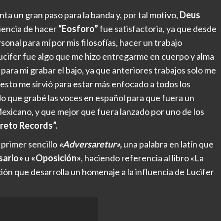
ta un gran paso para la banda y, por tal motivo,
Deus
iencia de hacer
“Eosforo”
fue satisfactoria, ya que desde
ersonal para mí por mis filosofías, hacer un trabajo
Lucifer fue algo que me hizo entregarme en cuerpo y alma
para mi grabar el bajo, ya que anteriores trabajos solo me
o esto me sirvió para estar más enfocado a todos los
do que grabé las voces en español para que fuera un
xicano, y que mejor que fuera lanzado por uno de los
eto Records”.
primer sencillo
«Adversaretur»,
una palabra en latín que
sario»
u
«Oposición»
, haciendo referencia al libro «La
ción que desarrolla un homenaje a la influencia de Lucifer