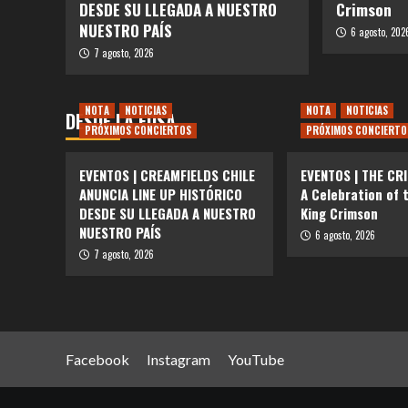
DESDE SU LLEGADA A NUESTRO
Crimson
NUESTRO PAÍS
6 agosto, 202
7 agosto, 2026
NOTA
NOTICIAS
NOTA
NOTICIAS
DESDE LA FOSA
PRÓXIMOS CONCIERTOS
PRÓXIMOS CONCIERTO
EVENTOS | CREAMFIELDS CHILE
EVENTOS | THE CR
ANUNCIA LINE UP HISTÓRICO
A Celebration of 
DESDE SU LLEGADA A NUESTRO
King Crimson
NUESTRO PAÍS
6 agosto, 2026
7 agosto, 2026
Facebook
Instagram
YouTube