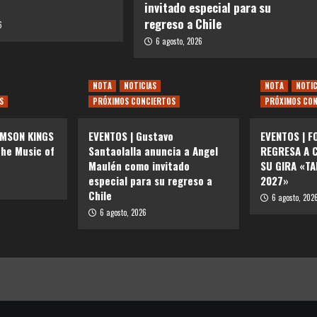
invitado especial para su
regreso a Chile
6
6 agosto, 2026
NOTA
NOTICIAS
NOTA
NOTIC
S
PRÓXIMOS CONCIERTOS
PRÓXIMOS CON
IMSON KINGS
EVENTOS | Gustavo
EVENTOS | F
the Music of
Santaolalla anuncia a Angel
REGRESA A C
Maulén como invitado
SU GIRA «T
especial para su regreso a
2027»
Chile
6 agosto, 202
6 agosto, 2026