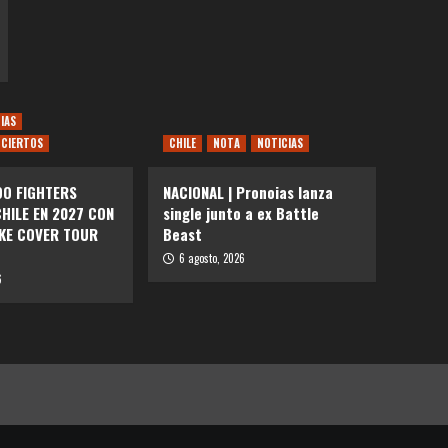
IAS
CIERTOS
CHILE
NOTA
NOTICIAS
OO FIGHTERS
NACIONAL | Pronoias lanza
HILE EN 2027 CON
single junto a ex Battle
AKE COVER TOUR
Beast
6 agosto, 2026
6