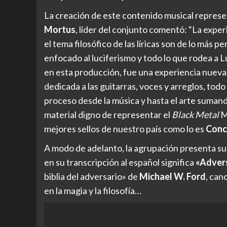
La creación de este contenido musical represen
Mortus
, líder del conjunto comentó: “La exper
el tema filosófico de las líricas son de lo más p
enfocado al luciferismo y todo lo que rodea a 
en esta producción, fue una experiencia nueva 
dedicada a las guitarras, voces y arreglos, tod
proceso desde la música y hasta el arte suman
material digno de representar el
Black Metal
Me
mejores sellos de nuestro país como lo es
Concr
A modo de adelanto, la agrupación presenta su 
en su transcripción al español significa
«Adver
biblia del adversario» de
Michael W. Ford
, can
en la magia y la filosofía…