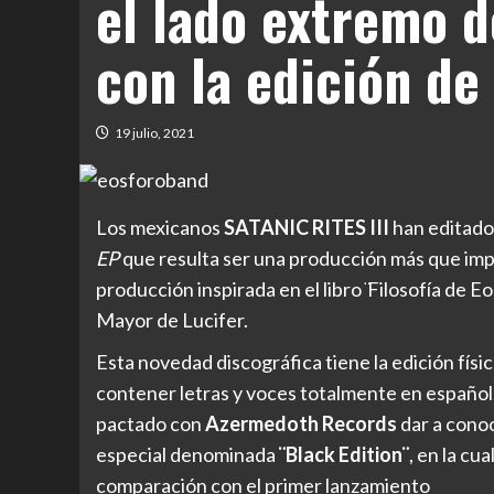
el lado extremo 
con la edición de
19 julio, 2021
Los mexicanos
SATANIC RITES III
han editado 
EP
que resulta ser una producción más que impor
producción inspirada en el libro ̈Filosofía de E
Mayor de Lucifer.
Esta novedad discográfica tiene la edición físi
contener letras y voces totalmente en español.
pactado con
Azermedoth Records
dar a conoc
especial denominada
¨Black Edition¨
, en la cu
comparación con el primer lanzamiento