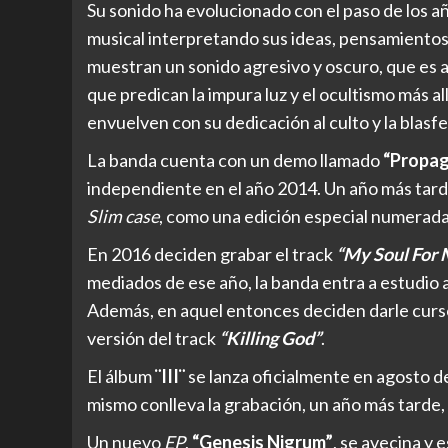
Su sonido ha evolucionado con el paso de los a
musical interpretando sus ideas, pensamientos y 
muestran un sonido agresivo y oscuro, que es
que predican la impura luz y el ocultismo más all
envuelven con su dedicación al culto y la blasf
La banda cuenta con un demo llamado
“Propag
independiente en el año 2014. Un año más tarde
Slim case
, como una edición especial numerada
En 2016 deciden grabar el track
“My Soul For 
mediados de ese año, la banda entra a estudio 
Además, en aquel entonces deciden darle curs
versión del track
“Killing God”
.
El álbum
¨III¨
se lanza oficialmente en agosto de
mismo conlleva la grabación, un año más tarde,
Un nuevo
EP
,
“Genesis Nigrum”
, se avecina y 