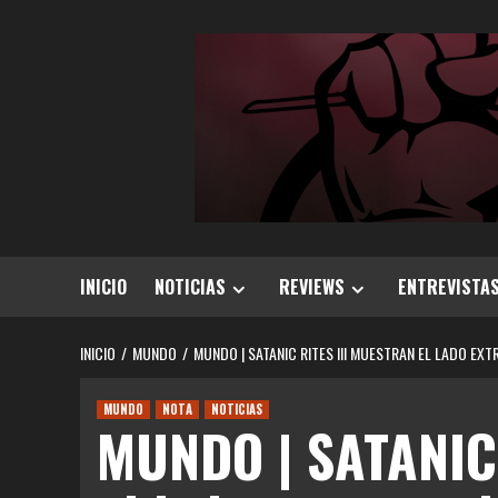
Saltar
al
contenido
INICIO
NOTICIAS
REVIEWS
ENTREVISTA
INICIO
MUNDO
MUNDO | SATANIC RITES III MUESTRAN EL LADO EX
MUNDO
NOTA
NOTICIAS
MUNDO | SATANIC 