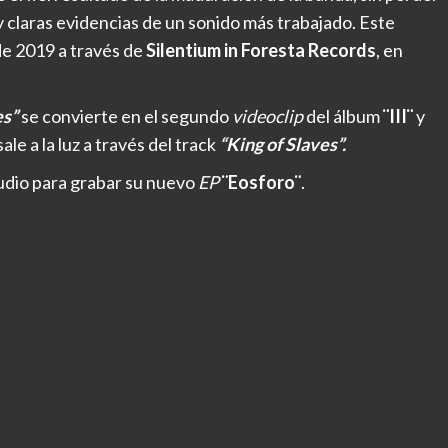
Hay claras evidencias de un sonido más trabajado. Este
de 2019 a través de
Silentium in Foresta Records
, en
es”
se convierte en el segundo
videoclip
del álbum
¨III¨
y
ale a la luz a través del track
“King of Slaves”.
udio para grabar su nuevo
EP
¨Eosforo¨
.