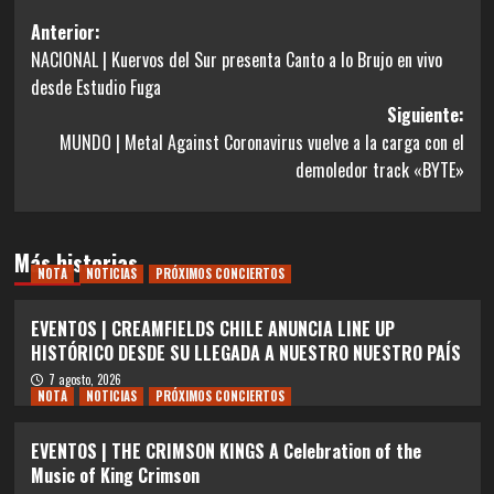
Navegación
Anterior:
NACIONAL | Kuervos del Sur presenta Canto a lo Brujo en vivo
de
desde Estudio Fuga
entradas
Siguiente:
MUNDO | Metal Against Coronavirus vuelve a la carga con el
demoledor track «BYTE»
Más historias
NOTA
NOTICIAS
PRÓXIMOS CONCIERTOS
EVENTOS | CREAMFIELDS CHILE ANUNCIA LINE UP
HISTÓRICO DESDE SU LLEGADA A NUESTRO NUESTRO PAÍS
7 agosto, 2026
NOTA
NOTICIAS
PRÓXIMOS CONCIERTOS
EVENTOS | THE CRIMSON KINGS A Celebration of the
Music of King Crimson