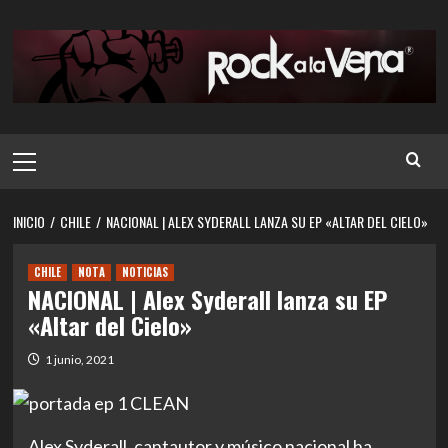
Saltar
al
contenido
Menú
principal
INICIO
CHILE
NACIONAL | ALEX SYDERALL LANZA SU EP «ALTAR DEL CIELO»
CHILE
NOTA
NOTICIAS
NACIONAL | Alex Syderall lanza su EP
«Altar del Cielo»
1 junio, 2021
Alex Syderall, cantautor y músico nacional ha