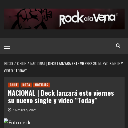
Saltar
al
contenido
Menú
principal
INICIO
CHILE
NACIONAL | DECK LANZARÁ ESTE VIERNES SU NUEVO SINGLE Y
VIDEO “TODAY”
CHILE
NOTA
NOTICIAS
NACIONAL | Deck lanzará este viernes
su nuevo single y video “Today”
16 marzo, 2021