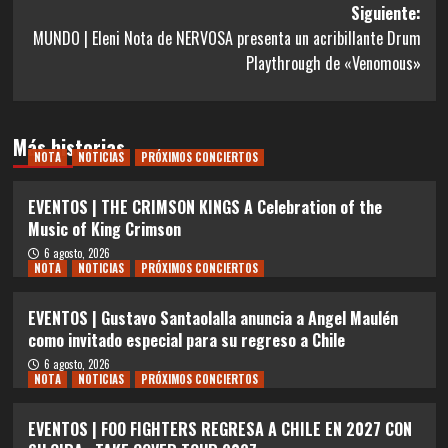
entradas
Siguiente:
MUNDO | Eleni Nota de NERVOSA presenta un acribillante Drum
Playthrough de «Venomous»
Más historias
NOTA
NOTICIAS
PRÓXIMOS CONCIERTOS
EVENTOS | THE CRIMSON KINGS A Celebration of the
Music of King Crimson
6 agosto, 2026
NOTA
NOTICIAS
PRÓXIMOS CONCIERTOS
EVENTOS | Gustavo Santaolalla anuncia a Angel Maulén
como invitado especial para su regreso a Chile
6 agosto, 2026
NOTA
NOTICIAS
PRÓXIMOS CONCIERTOS
EVENTOS | FOO FIGHTERS REGRESA A CHILE EN 2027 CON