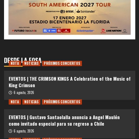
DESDE LA FOSA
NOTA
NOTICIAS
PRÓXIMOS CONCIERTOS
EVENTOS | THE CRIMSON KINGS A Celebration of the Music of
King Crimson
6 agosto, 2026
NOTA
NOTICIAS
PRÓXIMOS CONCIERTOS
EVENTOS | Gustavo Santaolalla anuncia a Angel Maulén
como invitado especial para su regreso a Chile
6 agosto, 2026