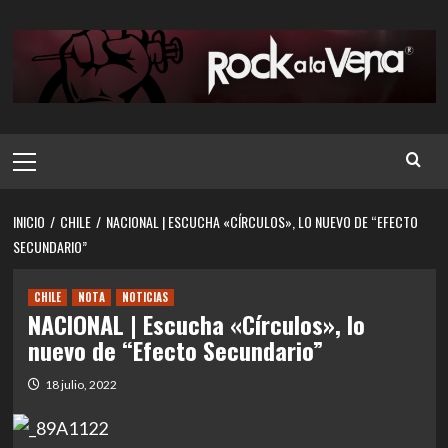
Saltar
al
contenido
Menú
principal
INICIO
CHILE
NACIONAL | ESCUCHA «CÍRCULOS», LO NUEVO DE “EFECTO
SECUNDARIO”
CHILE
NOTA
NOTICIAS
NACIONAL | Escucha «Círculos», lo
nuevo de “Efecto Secundario”
18 julio, 2022