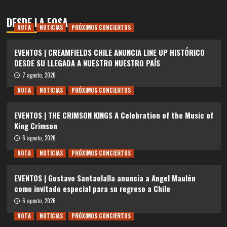
DESDE LA FOSA
NOTA
NOTICIAS
PRÓXIMOS CONCIERTOS
EVENTOS | CREAMFIELDS CHILE ANUNCIA LINE UP HISTÓRICO
DESDE SU LLEGADA A NUESTRO NUESTRO PAÍS
7 agosto, 2026
NOTA
NOTICIAS
PRÓXIMOS CONCIERTOS
EVENTOS | THE CRIMSON KINGS A Celebration of the Music of
King Crimson
6 agosto, 2026
NOTA
NOTICIAS
PRÓXIMOS CONCIERTOS
EVENTOS | Gustavo Santaolalla anuncia a Angel Maulén
como invitado especial para su regreso a Chile
6 agosto, 2026
NOTA
NOTICIAS
PRÓXIMOS CONCIERTOS