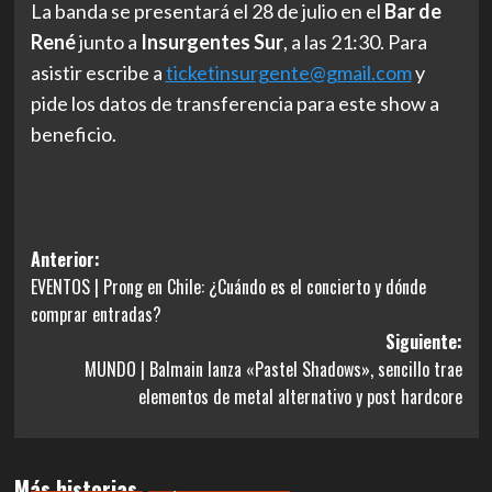
La banda se presentará el 28 de julio en el
Bar de
René
junto a
Insurgentes Sur
, a las 21:30. Para
asistir escribe a
ticketinsurgente@gmail.com
y
pide los datos de transferencia para este show a
beneficio.
Navegación
Anterior:
EVENTOS | Prong en Chile: ¿Cuándo es el concierto y dónde
de
comprar entradas?
entradas
Siguiente:
MUNDO | Balmain lanza «Pastel Shadows», sencillo trae
elementos de metal alternativo y post hardcore
Más historias