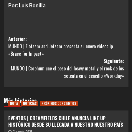
Por: Luis Bonilla
Navegación
Anterior:
MUNDO | Flotsam and Jetsam presenta su nuevo videoclip
de
«Brace for Impact»
entradas
Siguiente:
MUNDO | Corehum une el peso del heavy metal y el rock de los
setenta en el sencillo «Workday»
Más historias
NOTA
NOTICIAS
PRÓXIMOS CONCIERTOS
EVENTOS | CREAMFIELDS CHILE ANUNCIA LINE UP
HISTÓRICO DESDE SU LLEGADA A NUESTRO NUESTRO PAÍS
7 agosto, 2026