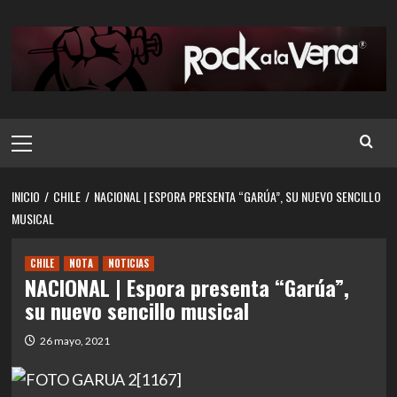
Saltar
al
contenido
Menú
principal
INICIO
CHILE
NACIONAL | ESPORA PRESENTA “GARÚA”, SU NUEVO SENCILLO
MUSICAL
CHILE
NOTA
NOTICIAS
NACIONAL | Espora presenta “Garúa”,
su nuevo sencillo musical
26 mayo, 2021