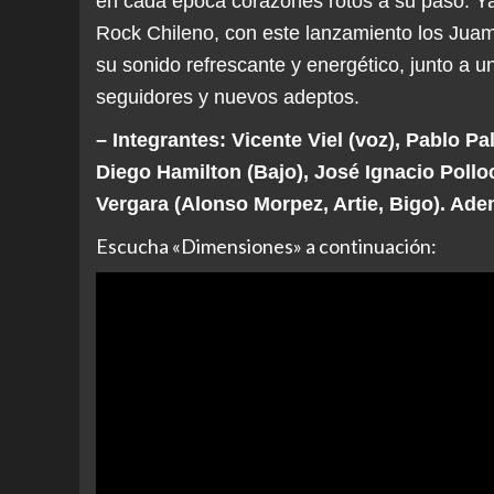
en cada época corazones rotos a su paso. Ya 
Rock Chileno, con este lanzamiento los Juam
su sonido refrescante y energético, junto a 
seguidores y nuevos adeptos.
– Integrantes: Vicente Viel (voz), Pablo Pal
Diego Hamilton (Bajo), José Ignacio Polloc
Vergara (Alonso Morpez, Artie, Bigo). Ad
Escucha «Dimensiones» a continuación: