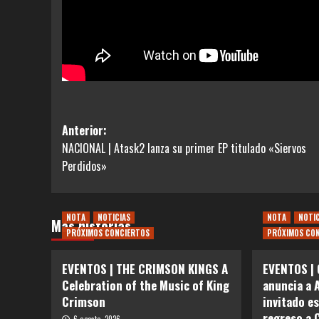
Navegación
Anterior:
NACIONAL | Atask2 lanza su primer EP titulado «Siervos
de
Perdidos»
entradas
NOTA
NOTICIAS
NOTA
NOTI
Más historias
PRÓXIMOS CONCIERTOS
PRÓXIMOS CO
EVENTOS | THE CRIMSON KINGS A
EVENTOS | 
Celebration of the Music of King
anuncia a 
Crimson
invitado e
regreso a 