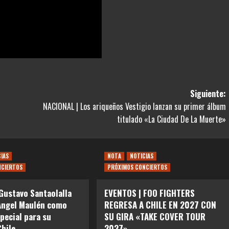
Siguiente:
NACIONAL | Los ariqueños Vestigio lanzan su primer álbum
titulado «La Ciudad De La Muerte»
CIAS
NOTA
NOTICIAS
NCIERTOS
PRÓXIMOS CONCIERTOS
Gustavo Santaolalla
EVENTOS | FOO FIGHTERS
Angel Maulén como
REGRESA A CHILE EN 2027 CON
special para su
SU GIRA «TAKE COVER TOUR
Chile
2027»