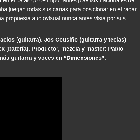
en el catálogo de importantes playlists nacionales de
ba juegan todas sus cartas para posicionar en el radar
una propuesta audiovisual nunca antes vista por sus
acios (guitarra), Jos Cousiño (guitarra y teclas),
k (batería). Productor, mezcla y master: Pablo
emás guitarra y voces en “Dimensiones”.