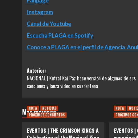
Fanpage
Instagram
Canal de Youtube
Escucha PLAGA en Spotify
Conoce a PLAGA en el perfil de Agencia Anu
Navegación
Anterior:
NACIONAL | Kutral Kai Paz hace versión de algunas de sus
de
canciones y lanza vídeo en cuarentena
entradas
NOTA
NOTICIAS
NOTA
NOTI
Más historias
PRÓXIMOS CONCIERTOS
PRÓXIMOS CO
EVENTOS | THE CRIMSON KINGS A
EVENTOS | 
Celebration of the Music of King
anuncia a 