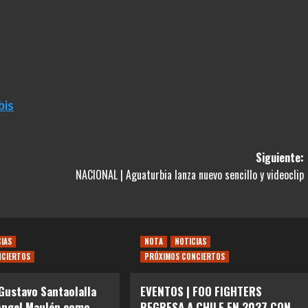
bis
Siguiente:
NACIONAL | Aguaturbia lanza nuevo sencillo y videoclip
CIAS
NOTA
NOTICIAS
NCIERTOS
PRÓXIMOS CONCIERTOS
Gustavo Santaolalla
EVENTOS | FOO FIGHTERS
Angel Maulén como
REGRESA A CHILE EN 2027 CON