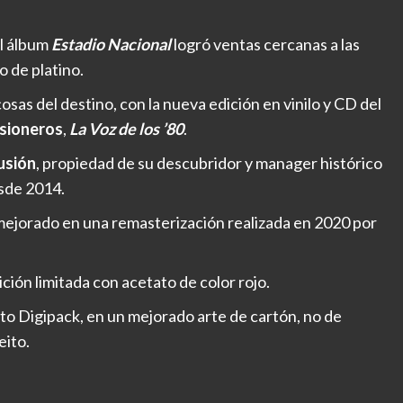
l álbum
Estadio Nacional
logró ventas cercanas a las
o de platino.
cosas del destino, con la nueva edición en vinilo y CD del
isioneros
,
La Voz de los ’80
.
usión
, propiedad de su descubridor y manager histórico
esde 2014.
mejorado en una remasterización realizada en 2020 por
ción limitada con acetato de color rojo.
to Digipack, en un mejorado arte de cartón, no de
eito.