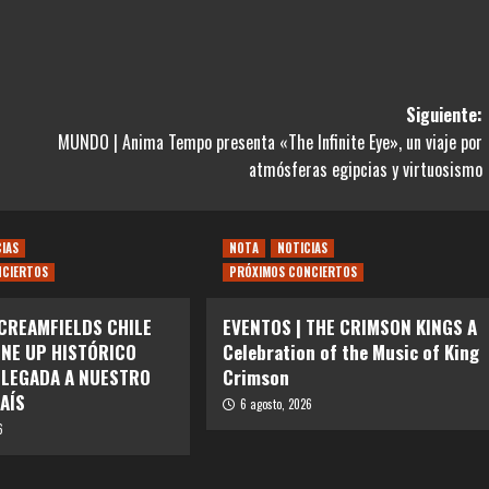
Siguiente:
MUNDO | Anima Tempo presenta «The Infinite Eye», un viaje por
atmósferas egipcias y virtuosismo
CIAS
NOTA
NOTICIAS
NCIERTOS
PRÓXIMOS CONCIERTOS
 CREAMFIELDS CHILE
EVENTOS | THE CRIMSON KINGS A
INE UP HISTÓRICO
Celebration of the Music of King
LLEGADA A NUESTRO
Crimson
AÍS
6 agosto, 2026
6