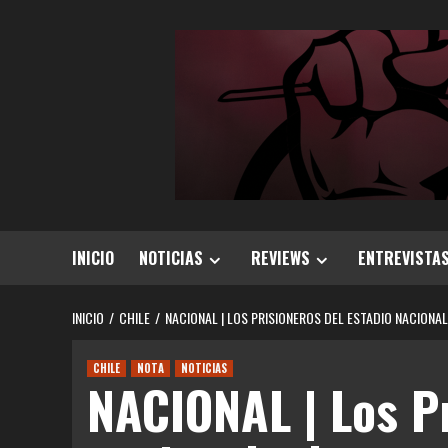
Saltar
al
contenido
INICIO
NOTICIAS
REVIEWS
ENTREVISTA
INICIO
CHILE
NACIONAL | LOS PRISIONEROS DEL ESTADIO NACIONAL 
CHILE
NOTA
NOTICIAS
NACIONAL | Los Pr