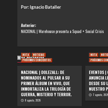
Por: Ignacio Bataller
Navegación
Anterior:
NACIONAL | Warehouse presenta a Squad + Social Crisis
de
entradas
NOTA
NOTICIAS
NOTA
NOTI
Más historias
PRÓXIMOS CONCIERTOS
PRÓXIMOS CO
NACIONAL | DOLEZALL: DE
EVENTOS |
NOMINADOS AL PULSAR A SU
ANUNCIA L
PRIMER ÁLBUM EN VIVO, QUE
DESDE SU 
INMORTALIZA LA TRILOGÍA DE
NUESTRO P
GUERRA, MISTERIO Y TERROR.
7 agosto, 202
8 agosto, 2026