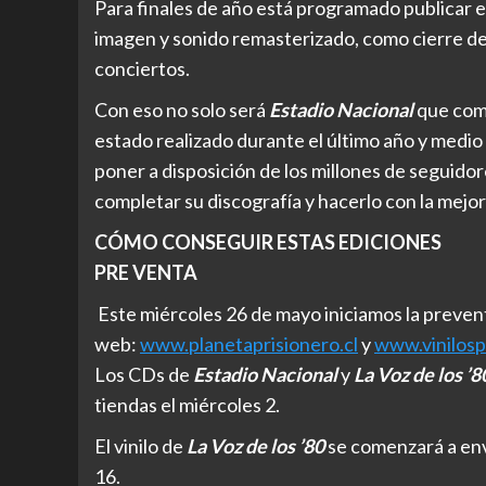
Para finales de año está programado publicar e
imagen y sonido remasterizado, como cierre de
conciertos.
Con eso no solo será
Estadio Nacional
que comp
estado realizado durante el último año y medio
poner a disposición de los millones de seguido
completar su discografía y hacerlo con la mejor
CÓMO CONSEGUIR ESTAS EDICIONES
PRE VENTA
Este miércoles 26 de mayo iniciamos la prevent
web:
www.planetaprisionero.cl
y
www.vinilosp
Los CDs de
Estadio Nacional
y
La Voz de los ’
tiendas el miércoles 2.
El vinilo de
La Voz de los ’80
se comenzará a envi
16.