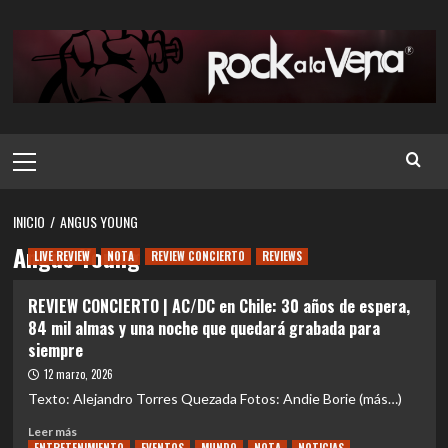
Saltar
al
contenido
Menú
principal
INICIO
ANGUS YOUNG
Angus Young
LIVE REVIEW
NOTA
REVIEW CONCIERTO
REVIEWS
REVIEW CONCIERTO | AC/DC en Chile: 30 años de espera,
84 mil almas y una noche que quedará grabada para
siempre
12 marzo, 2026
Texto: Alejandro Torres Quezada Fotos: Andie Borie (más…)
Leer
Leer más
más