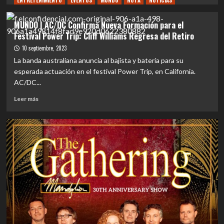
ENTRETENIMIENTO
EVENTOS
MUNDO
NOTA
NOTICIAS
sobre
REVIEW
MUNDO | AC/DC Confirma Nueva Formación para el
CONCIERTO
Festival Power Trip: Cliff Williams Regresa del Retiro
|
AC/DC
10 septiembre, 2023
en
La banda australiana anuncia al bajista y batería para su
Chile:
esperada actuación en el festival Power Trip, en California.
30
AC/DC...
años
de
Leer
Leer más
espera,
más
84
sobre
mil
MUNDO
almas
|
y
AC/DC
una
Confirma
noche
Nueva
que
Formación
quedará
para
grabada
el
para
Festival
siempre
Power
Trip: