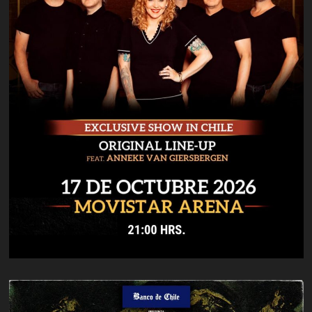
Cliff
Williams
Regresa
del
Retiro