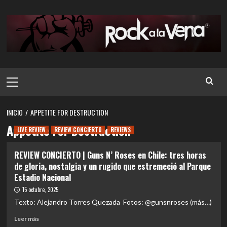
Saltar
al
contenido
Menú
principal
INICIO
APPETITE FOR DESTRUCTION
Appetite For Destruction
LIVE REVIEW
REVIEW CONCIERTO
REVIEWS
REVIEW CONCIERTO | Guns N’ Roses en Chile: tres horas
de gloria, nostalgia y un rugido que estremeció al Parque
Estadio Nacional
15 octubre, 2025
Texto: Alejandro Torres Quezada Fotos: @gunsnroses (más…)
Leer
Leer más
más