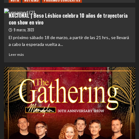
NOTA
NOTICIAS
PRÓXIMOS CONCIERTOS
sobre
EVENTOS
NACIONAL | Beso Lésbico celebra 10 años de trayectoria
|
con show en vivo
“Beso
Lésbico
9 marzo, 2023
y
El próximo sábado 18 de marzo, a partir de las 21 hrs., se llevará
Queenmilk
a cabo la esperada vuelta a...
Electrizarán
el
Leer
Leer más
Bar
más
de
sobre
René
NACIONAL
el
|
21
Beso
de
Lésbico
Marzo»
celebra
10
años
de
trayectoria
con
show
en