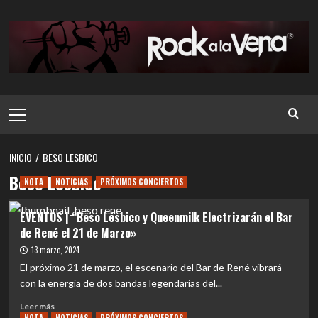
Saltar
al
contenido
Menú
principal
INICIO
BESO LESBICO
Beso Lesbico
NOTA
NOTICIAS
PRÓXIMOS CONCIERTOS
EVENTOS | “Beso Lésbico y Queenmilk Electrizarán el Bar
de René el 21 de Marzo»
13 marzo, 2024
El próximo 21 de marzo, el escenario del Bar de René vibrará
con la energía de dos bandas legendarias del...
Leer
Leer más
más