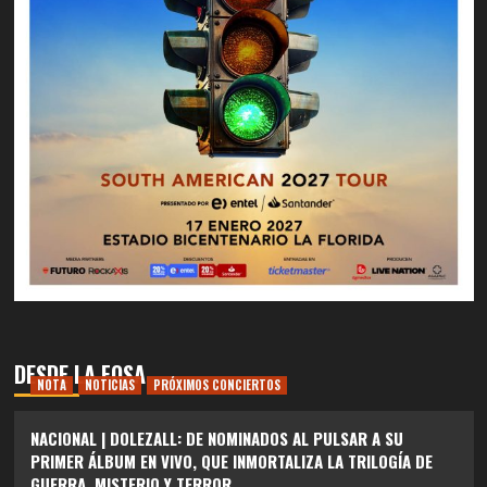
DESDE LA FOSA
NOTA
NOTICIAS
PRÓXIMOS CONCIERTOS
NACIONAL | DOLEZALL: DE NOMINADOS AL PULSAR A SU
PRIMER ÁLBUM EN VIVO, QUE INMORTALIZA LA TRILOGÍA DE
GUERRA, MISTERIO Y TERROR.