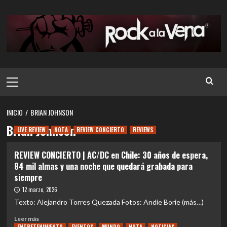
Saltar
al
contenido
Menú
principal
INICIO
BRIAN JOHNSON
Brian Johnson
LIVE REVIEW
NOTA
REVIEW CONCIERTO
REVIEWS
REVIEW CONCIERTO | AC/DC en Chile: 30 años de espera,
84 mil almas y una noche que quedará grabada para
siempre
12 marzo, 2026
Texto: Alejandro Torres Quezada Fotos: Andie Borie (más…)
Leer
Leer más
más