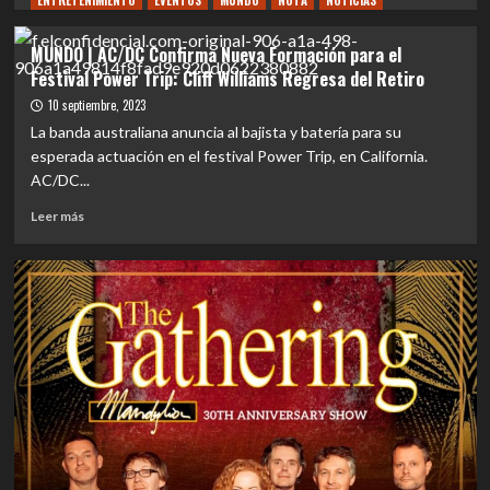
ENTRETENIMIENTO
EVENTOS
MUNDO
NOTA
NOTICIAS
sobre
REVIEW
MUNDO | AC/DC Confirma Nueva Formación para el
CONCIERTO
Festival Power Trip: Cliff Williams Regresa del Retiro
|
AC/DC
10 septiembre, 2023
en
La banda australiana anuncia al bajista y batería para su
Chile:
esperada actuación en el festival Power Trip, en California.
30
AC/DC...
años
de
Leer
Leer más
espera,
más
84
sobre
mil
MUNDO
almas
|
y
AC/DC
una
Confirma
noche
Nueva
que
Formación
quedará
para
grabada
el
para
Festival
siempre
Power
Trip: