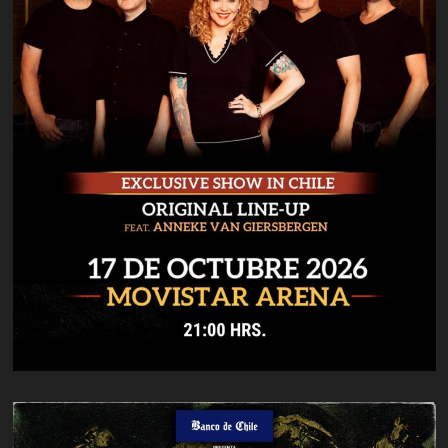
Cliff
Williams
Regresa
del
Retiro