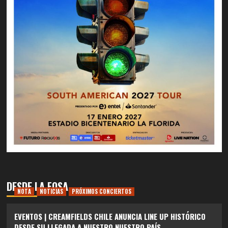
DESDE LA FOSA
NOTA
NOTICIAS
PRÓXIMOS CONCIERTOS
EVENTOS | CREAMFIELDS CHILE ANUNCIA LINE UP HISTÓRICO
DESDE SU LLEGADA A NUESTRO NUESTRO PAÍS