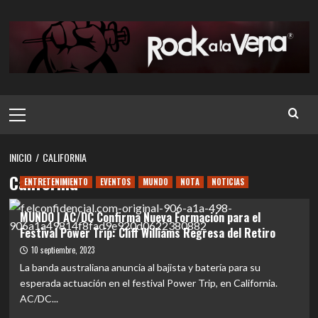
Saltar
al
contenido
Menú
principal
INICIO
CALIFORNIA
California
ENTRETENIMIENTO
EVENTOS
MUNDO
NOTA
NOTICIAS
MUNDO | AC/DC Confirma Nueva Formación para el
Festival Power Trip: Cliff Williams Regresa del Retiro
10 septiembre, 2023
La banda australiana anuncia al bajista y batería para su
esperada actuación en el festival Power Trip, en California.
AC/DC...