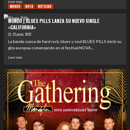
Leer
Leer más
MUNDO
más
NOTA
NOTICIAS
sobre
MUNDO
MUNDO | BLUES PILLS LANZA SU NUEVO SINGLE
|
«CALIFORNIA»
AC/DC
Confirma
22 junio, 2022
Nueva
La banda sueca de hard rock, blues y soul BLUES PILLS inició su
Formación
gira europea comenzando en el festival NOVA...
para
el
Leer
Leer más
Festival
más
Power
sobre
Trip:
MUNDO
Cliff
|
Williams
BLUES
Regresa
PILLS
del
LANZA
Retiro
SU
NUEVO
SINGLE
«CALIFORNIA»