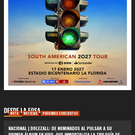
DESDE LA FOSA
NOTA
NOTICIAS
PRÓXIMOS CONCIERTOS
NACIONAL | DOLEZALL: DE NOMINADOS AL PULSAR A SU
PRIMER ÁLBUM EN VIVO, QUE INMORTALIZA LA TRILOGÍA DE