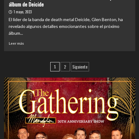
álbum de Deicide
y
Deicide
Kataklysm
en
1 mayo, 2023
en
Chile
El líder de la banda de death metal Deicide, Glen Benton, ha
el
tocará
revelado algunos detalles emocionantes sobre el próximo
Cariola»
completo
álbum...
su
disco
Leer
Leer más
Legion:
más
19
sobre
de
NOTICIAS
Paginación
mayo
2
Siguiente
|
1
en
Glen
de
Teatro
Benton
Cariola
entradas
revela
detalles
sobre
el
próximo
álbum
de
Deicide