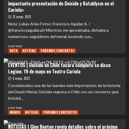
impactante presentación de Deicide y Kataklysm en el
Deicide
CL.Rock
Cariola»
y
se
Nidhogg
traslada
21 mayo, 2023
en
al
Nota: Lukas Arias Fotos: Francisco Aguilar A. /
Chile
Hipódromo
@franciscoaguilar.ph Mientras me aproximaba, divisaba a
🔥
Chile,
numerosos seguidores del metal, luciendo sus...
suma
a
Leer
Leer más
Hypocrisy
NOTA
más
NOTICIAS
PRÓXIMOS CONCIERTOS
e
sobre
informa
LIVE
EVENTOS | Deicide en Chile tocará completo su disco
baja
REVIEW
Legion: 19 de mayo en Teatro Cariola
de
|
Deicide
«Cuando
5 mayo, 2023
el
Considerados una de las bandas más importantes de la historia
infierno
del Death Metal, Deicide regresa a Chile con un concierto que
se
incluirá...
desató:
La
Leer
Leer más
impactante
MUNDO
más
NOTICIAS
PRÓXIMOS CONCIERTOS
presentación
sobre
de
EVENTOS
NOTICIAS | Glen Benton revela detalles sobre el próximo
Deicide
|