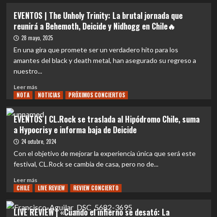
sobre
EVENTOS
EVENTOS | The Unholy Trinity: La brutal jornada que
|
reunirá a Behemoth, Deicide y Nidhogg en Chile🔥
Diabolvs
se
28 mayo, 2025
suma
En una gira que promete ser un verdadero hito para los
como
amantes del black y death metal, han asegurado su regreso a
banda
nuestro...
nacional
invitada
Leer
Leer más
al
NOTA
más
NOTICIAS
PRÓXIMOS CONCIERTOS
concierto
sobre
de
EVENTOS
EVENTOS | CL.Rock se traslada al Hipódromo Chile, suma
Behemoth,
|
a Hypocrisy e informa baja de Deicide
Deicide
The
y
Unholy
24 octubre, 2024
Nidhogg
Trinity:
Con el objetivo de mejorar la experiencia única que será este
en
La
festival, CL.Rock se cambia de casa, pero no de...
Chile
brutal
🇨🇱
jornada
Leer
Leer más
🤘
que
CHILE
más
LIVE REVIEW
REVIEW CONCIERTO
reunirá
sobre
a
EVENTOS
LIVE REVIEW | «Cuando el infierno se desató: La
Behemoth,
|