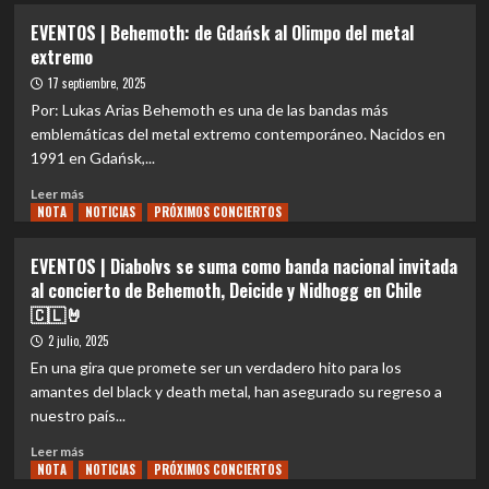
abrirá
EVENTOS
EVENTOS | Behemoth: de Gdańsk al Olimpo del metal
el
|
extremo
ritual
Deicide:
junto
la
17 septiembre, 2025
a
blasfemia
Por: Lukas Arias Behemoth es una de las bandas más
Deicide
hecha
emblemáticas del metal extremo contemporáneo. Nacidos en
y
death
1991 en Gdańsk,...
Behemoth
metal
regresa
Leer
Leer más
a
NOTA
más
NOTICIAS
PRÓXIMOS CONCIERTOS
Chile
sobre
EVENTOS
EVENTOS | Diabolvs se suma como banda nacional invitada
|
al concierto de Behemoth, Deicide y Nidhogg en Chile
Behemoth:
🇨🇱🤘
de
Gdańsk
2 julio, 2025
al
En una gira que promete ser un verdadero hito para los
Olimpo
amantes del black y death metal, han asegurado su regreso a
del
nuestro país...
metal
extremo
Leer
Leer más
NOTA
más
NOTICIAS
PRÓXIMOS CONCIERTOS