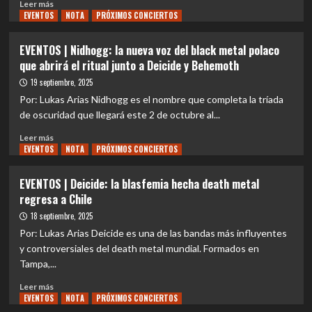
Leer
Leer más
EVENTOS
más
NOTA
PRÓXIMOS CONCIERTOS
sobre
EVENTOS
EVENTOS | Nidhogg: la nueva voz del black metal polaco
|
que abrirá el ritual junto a Deicide y Behemoth
MALEVOLENT
CREATION
19 septiembre, 2025
CONFIRMA
Por: Lukas Arias Nidhogg es el nombre que completa la tríada
SU
de oscuridad que llegará este 2 de octubre al...
REGRESO
A
Leer
Leer más
CHILE
EVENTOS
más
NOTA
PRÓXIMOS CONCIERTOS
JUNTO
sobre
A
EVENTOS
EVENTOS | Deicide: la blasfemia hecha death metal
MYSTIC
|
regresa a Chile
CIRCLE,
Nidhogg:
EN
la
18 septiembre, 2025
EL
nueva
Por: Lukas Arias Deicide es una de las bandas más influyentes
MARCO
voz
y controversiales del death metal mundial. Formados en
DE
del
Tampa,...
LA
black
GIRA
metal
Leer
Leer más
LATINOAMERICANA
polaco
EVENTOS
más
NOTA
PRÓXIMOS CONCIERTOS
2026
que
sobre