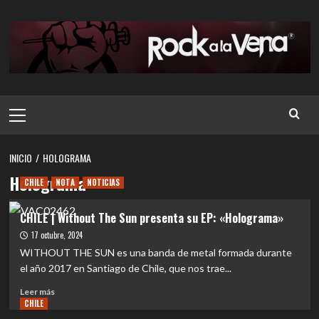
Saltar
al
contenido
Menú
principal
INICIO
HOLOGRAMA
Holograma
CHILE
NOTA
NOTICIAS
CHILE | Without The Sun presenta su EP: «Holograma»
17 octubre, 2024
WITHOUT THE SUN es una banda de metal formada durante
el año 2017 en Santiago de Chile, que nos trae...
Leer
Leer más
CHILE
más
sobre