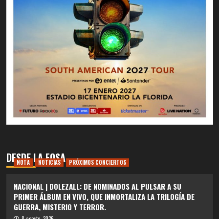
DESDE LA FOSA
NOTA
NOTICIAS
PRÓXIMOS CONCIERTOS
NACIONAL | DOLEZALL: DE NOMINADOS AL PULSAR A SU
PRIMER ÁLBUM EN VIVO, QUE INMORTALIZA LA TRILOGÍA DE
GUERRA, MISTERIO Y TERROR.
8 agosto, 2026