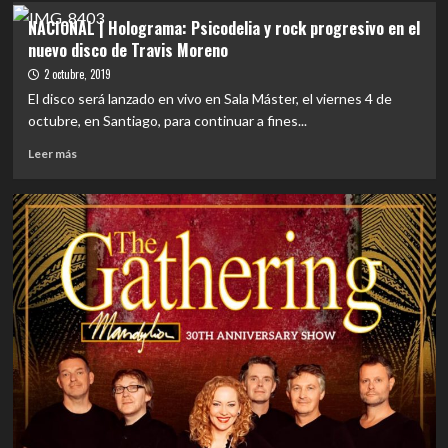
CHILE
NACIONAL | Holograma: Psicodelia y rock progresivo en el
|
nuevo disco de Travis Moreno
Without
The
2 octubre, 2019
Sun
El disco será lanzado en vivo en Sala Máster, el viernes 4 de
presenta
octubre, en Santiago, para continuar a fines...
su
EP:
Leer
Leer más
«Holograma»
más
sobre
NACIONAL
|
Holograma:
Psicodelia
y
rock
progresivo
en
el
nuevo
disco
de
Travis