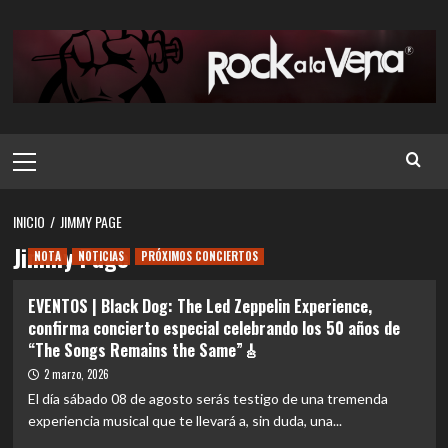
Saltar
al
contenido
Menú
principal
INICIO
JIMMY PAGE
Jimmy Page
NOTA
NOTICIAS
PRÓXIMOS CONCIERTOS
EVENTOS | Black Dog: The Led Zeppelin Experience,
confirma concierto especial celebrando los 50 años de
“The Songs Remains the Same”🎸
2 marzo, 2026
El día sábado 08 de agosto serás testigo de una tremenda
experiencia musical que te llevará a, sin duda, una...