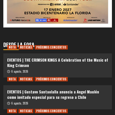
DESDE LA FOSA
NOTA
NOTICIAS
PRÓXIMOS CONCIERTOS
EVENTOS | THE CRIMSON KINGS A Celebration of the Music of
King Crimson
6 agosto, 2026
NOTA
NOTICIAS
PRÓXIMOS CONCIERTOS
EVENTOS | Gustavo Santaolalla anuncia a Angel Maulén
como invitado especial para su regreso a Chile
6 agosto, 2026
NOTA
NOTICIAS
PRÓXIMOS CONCIERTOS