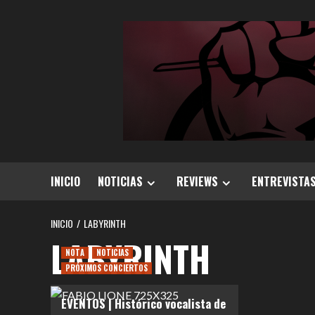
Saltar
al
contenido
INICIO
NOTICIAS
REVIEWS
ENTREVISTA
INICIO
LABYRINTH
LABYRINTH
NOTA
NOTICIAS
PRÓXIMOS CONCIERTOS
EVENTOS | Histórico vocalista de