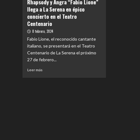
Rhapsody y Angra “Fabio Lione”
llega a La Serena en épico
concierto en el Teatro
Centenario
8 febrero, 2024
Fabio Lione, el reconocido cantante
italiano, se presentará en el Teatro
Centenario de La Serena el próximo
27 de febrero...
Leer
Leer más
más
sobre
EVENTOS
|
Histórico
vocalista
de
Rhapsody
y
Angra
“Fabio