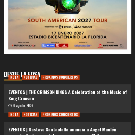
DESDE LA FOSA
NOTA
NOTICIAS
PRÓXIMOS CONCIERTOS
EVENTOS | THE CRIMSON KINGS A Celebration of the Music of
King Crimson
6 agosto, 2026
NOTA
NOTICIAS
PRÓXIMOS CONCIERTOS
EVENTOS | Gustavo Santaolalla anuncia a Angel Maulén