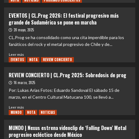
NOTA
NOTICIAS
PRÓXIMOS CONCIERTOS
sobre
NACIONAL
EVENTOS | CL.Prog 2026: El festival progresivo más
|
grande de Sudamérica se pone en marcha
SAKEN
prepara
20 mayo, 2025
el
CL.Prog se ha consolidado como una cita imperdible para los
lanzamiento
fanáticos del rock y el metal progresivo de Chile y de...
de
su
Leer
Leer más
próximo
EVENTOS
más
NOTA
REVIEW CONCIERTO
álbum:
sobre
‘Monstrosity
EVENTOS
REVIEW CONCIERTO | CL.Prog 2025: Sobredosis de prog
Pop’
|
16 marzo, 2025
CL.Prog
2026:
Por: Lukas Arias Fotos: Eduardo Sandoval El sábado 15 de
El
marzo, en el Centro Cultural Matucana 100, se llevó a...
festival
Leer
progresivo
Leer más
MUNDO
más
NOTA
NOTICIAS
más
sobre
grande
REVIEW
de
MUNDO | Nexus estrena videoclip de ‘Falling Down’ Metal
CONCIERTO
Sudamérica
progresivo ecléctico desde México
|
se