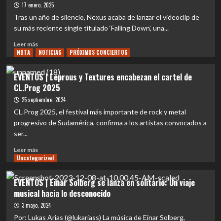
CL.Prog
17 enero, 2025
pone
2025:
en
Tras un año de silencio, Nexus acaba de lanzar el videoclip de
Sobredosis
marcha
su más reciente single titulado ‘Falling Down’, una...
de
prog
Leer
Leer más
NOTA
más
NOTICIAS
PRÓXIMOS CONCIERTOS
sobre
MUNDO
EVENTOS | Leprous y Textures encabezan el cartel de
|
CL.Prog 2025
Nexus
estrena
25 septiembre, 2024
videoclip
CL.Prog 2025, el festival más importante de rock y metal
de
progresivo de Sudamérica, confirma a los artistas convocados a
‘Falling
ser...
Down’
Metal
Leer
Leer más
progresivo
Uncategorized
más
ecléctico
sobre
desde
EVENTOS
EVENTOS | Einar Solberg se lanza en solitario: Un viaje
México
|
musical hacia lo desconocido
Leprous
y
3 mayo, 2024
Textures
Por: Lukas Arias (@lukariass) La música de Einar Solberg,