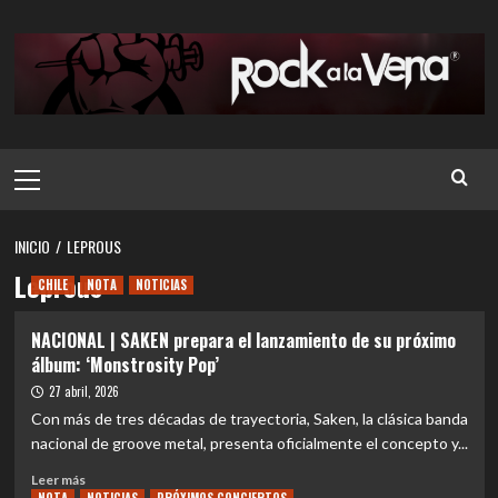
Saltar
al
contenido
Menú
principal
INICIO
LEPROUS
Leprous
CHILE
NOTA
NOTICIAS
NACIONAL | SAKEN prepara el lanzamiento de su próximo
álbum: ‘Monstrosity Pop’
27 abril, 2026
Con más de tres décadas de trayectoria, Saken, la clásica banda
nacional de groove metal, presenta oficialmente el concepto y...
Leer
Leer más
más