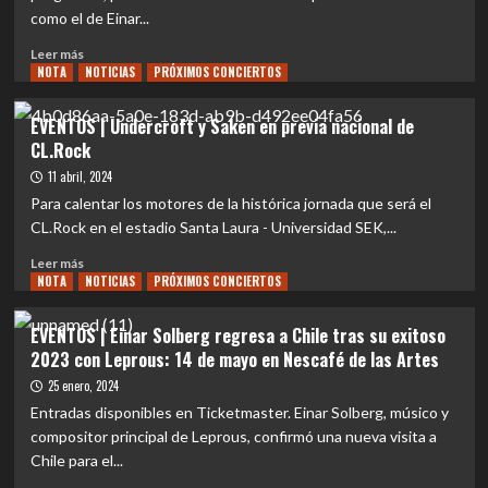
Solberg
como el de Einar...
y
Leprous
Leer
Leer más
hacia
NOTA
más
NOTICIAS
PRÓXIMOS CONCIERTOS
la
sobre
cima
EVENTOS
EVENTOS | Undercroft y Saken en previa nacional de
del
|
CL.Rock
metal
Descubriendo
progresivo
a
11 abril, 2024
Einar
Para calentar los motores de la histórica jornada que será el
Solberg:
CL.Rock en el estadio Santa Laura - Universidad SEK,...
La
voz
Leer
Leer más
prodigiosa
NOTA
más
NOTICIAS
PRÓXIMOS CONCIERTOS
detrás
sobre
de
EVENTOS
EVENTOS | Einar Solberg regresa a Chile tras su exitoso
Leprous
|
2023 con Leprous: 14 de mayo en Nescafé de las Artes
Undercroft
y
25 enero, 2024
Saken
Entradas disponibles en Ticketmaster. Einar Solberg, músico y
en
compositor principal de Leprous, confirmó una nueva visita a
previa
Chile para el...
nacional
de