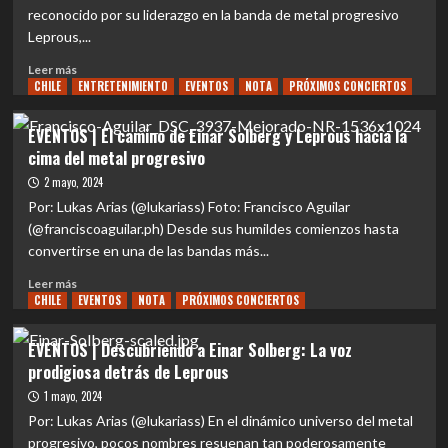
encabezan
reconocido por su liderazgo en la banda de metal progresivo
el
Leprous,...
cartel
de
Leer
Leer más
CL.Prog
CHILE
más
ENTRETENIMIENTO
EVENTOS
NOTA
PRÓXIMOS CONCIERTOS
2025
sobre
EVENTOS
EVENTOS | El camino de Einar Solberg y Leprous hacia la
|
cima del metal progresivo
Einar
Solberg
2 mayo, 2024
se
Por: Lukas Arias (@lukariass) Foto: Francisco Aguilar
lanza
(@franciscoaguilar.ph) Desde sus humildes comienzos hasta
en
convertirse en una de las bandas más...
solitario:
Un
Leer
Leer más
viaje
CHILE
más
EVENTOS
NOTA
PRÓXIMOS CONCIERTOS
musical
sobre
hacia
EVENTOS
EVENTOS | Descubriendo a Einar Solberg: La voz
lo
|
prodigiosa detrás de Leprous
desconocido
El
camino
1 mayo, 2024
de
Por: Lukas Arias (@lukariass) En el dinámico universo del metal
Einar
progresivo, pocos nombres resuenan tan poderosamente