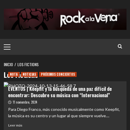
Saltar
al
contenido
Menú
principal
INICIO
LOS FICTIONS
Los Fictions
NOTA
NOTICIAS
PRÓXIMOS CONCIERTOS
EVENTOS | Keepfit y la búsqueda de una paz difícil de
encontrar: Descubre su música con “Internacional”
11 noviembre, 2024
Para Diego Franco, más conocido musicalmente como Keepfit,
la música es su centro y un lugar al que siempre vuelve....
Leer
Leer más
más