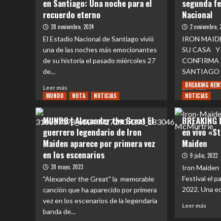
en Santiago: Una noche para el
segunda fe
recuerdo eterno
Nacional
28 noviembre, 2024
2 noviembre, 
El Estadio Nacional de Santiago vivió
IRON MAIDE
una de las noches más emocionantes
SU CASA Y
de su historia el pasado miércoles 27
CONFIRMA 
de...
SANTIAGO 
BREAKING NEW
Leer
Leer
Leer más
Leer más
MUNDO
más
NOTA
NOTICIAS
NOTICIAS
más
sobre
sobr
REVIEW
EVE
MUNDO | Alexander the Great El
BREAKING N
CONCIERTO
|
guerrero legendario de Iron
en vivo «S
|
Iron
Maiden aparece por primera vez
Maiden
Iron
Maid
Maiden
conf
en los escenarios
9 julio, 2022
en
segu
28 mayo, 2023
Iron Maiden
Santiago:
fech
Festival el 
"Alexander the Great" la memorable
Una
en
2022. Una ed
canción que ha aparecido por primera
noche
el
para
Estad
vez en los escenarios de la legendaria
Leer
Leer más
el
Nacio
banda de...
más
recuerdo