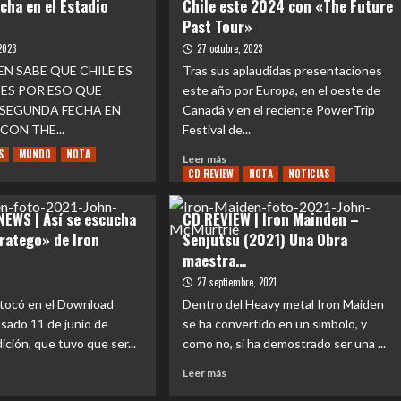
cha en el Estadio
Chile este 2024 con «The Future
Past Tour»
2023
27 octubre, 2023
N SABE QUE CHILE ES
Tras sus aplaudidas presentaciones
 ES POR ESO QUE
este año por Europa, en el oeste de
SEGUNDA FECHA EN
Canadá y en el reciente PowerTrip
CON THE...
Festival de...
S
MUNDO
NOTA
Leer
Leer más
CD REVIEW
más
NOTA
NOTICIAS
e
sobre
NTOS
EVENTOS
EWS | Así se escucha
CD REVIEW | Iron Mainden –
|
tratego» de Iron
Senjutsu (2021) Una Obra
Iron
maestra…
en
Maiden
irma
regresa
27 septiembre, 2021
nda
a
 tocó en el Download
Dentro del Heavy metal Iron Maiden
a
Chile
pasado 11 de junio de
se ha convertido en un símbolo, y
este
ición, que tuvo que ser...
como no, si ha demostrado ser una ...
2024
io
con
Leer
Leer más
nal
«The
más
Future