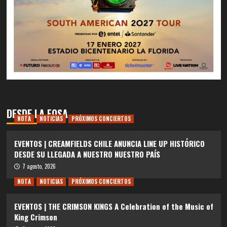
DESDE LA FOSA
NOTA
NOTICIAS
PRÓXIMOS CONCIERTOS
EVENTOS | CREAMFIELDS CHILE ANUNCIA LINE UP HISTÓRICO
DESDE SU LLEGADA A NUESTRO NUESTRO PAÍS
7 agosto, 2026
NOTA
NOTICIAS
PRÓXIMOS CONCIERTOS
EVENTOS | THE CRIMSON KINGS A Celebration of the Music of
King Crimson