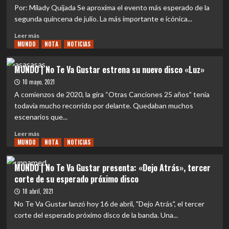
Tradiciones
de
Por: Milady Quijada Se aproxima el evento más esperado de la
Montevideo
segunda quincena de julio. La más importante e icónica...
a
Íconos
Leer
Leer más
del
MUNDO
más
NOTA
NOTICIAS
Rock
sobre
en
EVENTOS
MUNDO | No Te Va Gustar estrena su nuevo disco «Luz»
Español
|
10 mayo, 2021
No
Te
A comienzos de 2020, la gira “Otras Canciones 25 años” tenía
Va
todavía mucho recorrido por delante. Quedaban muchos
Gustar
escenarios que...
regresa
a
Leer
Leer más
Chile
MUNDO
más
NOTA
NOTICIAS
con
sobre
su
MUNDO
MUNDO | No Te Va Gustar presenta: «Dejo Atrás», tercer
gira
|
corte de su esperado próximo disco
«30
No
Años»:
Te
18 abril, 2021
Imperdible
Va
No Te Va Gustar lanzó hoy 16 de abril, "Dejo Atrás", el tercer
celebración
Gustar
corte del esperado próximo disco de la banda. Una...
musica
estrena