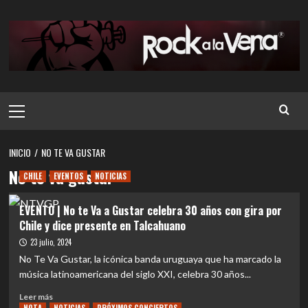
Saltar
al
contenido
Menú
principal
INICIO
NO TE VA GUSTAR
No te va gustar
CHILE
EVENTOS
NOTICIAS
EVENTO | No te Va a Gustar celebra 30 años con gira por
Chile y dice presente en Talcahuano
23 julio, 2024
No Te Va Gustar, la icónica banda uruguaya que ha marcado la
música latinoamericana del siglo XXI, celebra 30 años...
Leer
Leer más
más