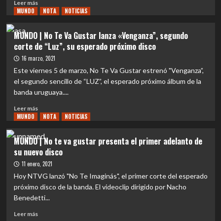
su
Leer
Leer más
nuevo
MUNDO
más
NOTA
NOTICIAS
disco
sobre
«Luz»
MUNDO
MUNDO | No Te Va Gustar lanza «Venganza”, segundo
|
corte de “Luz”, su esperado próximo disco
No
Te
16 marzo, 2021
Va
Este viernes 5 de marzo, No Te Va Gustar estrenó "Venganza”,
Gustar
el segundo sencillo de “LUZ”, el esperado próximo álbum de la
presenta:
banda uruguaya....
«Dejo
Atrás»,
Leer
Leer más
tercer
MUNDO
más
NOTA
NOTICIAS
corte
sobre
de
MUNDO
MUNDO | No te va gustar presenta el primer adelanto de
su
|
su nuevo disco
esperado
No
próximo
Te
11 enero, 2021
disco
Va
Hoy NTVG lanzó "No Te Imaginás", el primer corte del esperado
Gustar
próximo disco de la banda. El videoclip dirigido por Nacho
lanza
Benedetti...
«Venganza”,
segundo
Leer
Leer más
corte