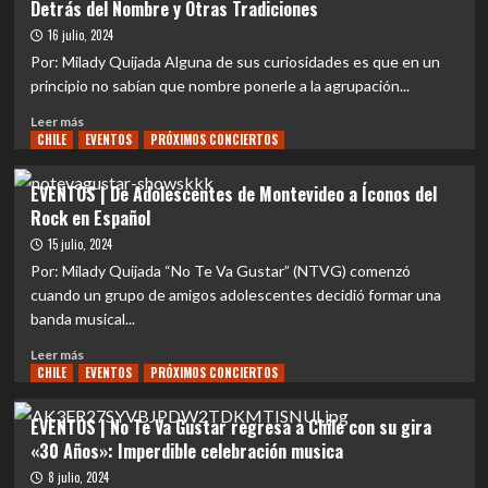
Detrás del Nombre y Otras Tradiciones
EN
Las
MOVISTAR
diez
16 julio, 2024
ARENA
canciones
Por: Milady Quijada Alguna de sus curiosidades es que en un
más
principio no sabían que nombre ponerle a la agrupación...
Importantes
de
Leer
Leer más
No
CHILE
más
EVENTOS
PRÓXIMOS CONCIERTOS
Te
sobre
Va
EVENTOS
EVENTOS | De Adolescentes de Montevideo a Íconos del
Gustar
|
Rock en Español
Curiosidades
de
15 julio, 2024
No
Por: Milady Quijada “No Te Va Gustar” (NTVG) comenzó
Te
cuando un grupo de amigos adolescentes decidió formar una
Va
banda musical...
Gustar:
La
Leer
Leer más
Historia
CHILE
más
EVENTOS
PRÓXIMOS CONCIERTOS
Detrás
sobre
del
EVENTOS
EVENTOS | No Te Va Gustar regresa a Chile con su gira
Nombre
|
«30 Años»: Imperdible celebración musica
y
De
Otras
Adolescentes
8 julio, 2024