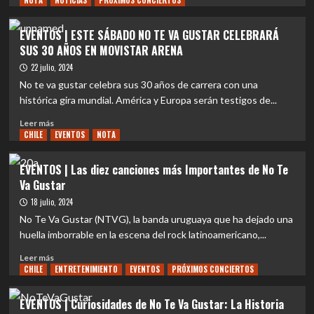
NOTA
NOTICIAS
PRÓXIMOS CONCIERTOS
sobre
EVENTO
EVENTOS | ESTE SÁBADO NO TE VA GUSTAR CELEBRARÁ
|
SUS 30 AÑOS EN MOVISTAR ARENA
No
te
22 julio, 2024
Va
No te va gustar celebra sus 30 años de carrera con una
a
histórica gira mundial. América y Europa serán testigos de...
Gustar
celebra
Leer
Leer más
30
CHILE
más
EVENTOS
NOTA
años
sobre
con
EVENTOS
EVENTOS | Las diez canciones más Importantes de No Te
gira
|
Va Gustar
por
ESTE
Chile
SÁBADO
18 julio, 2024
y
NO
No Te Va Gustar (NTVG), la banda uruguaya que ha dejado una
dice
TE
huella imborrable en la escena del rock latinoamericano,...
presente
VA
en
GUSTAR
Leer
Leer más
Talcahuano
CELEBRARÁ
CHILE
más
ENTRETENIMIENTO
EVENTOS
PRÓXIMOS CONCIERTOS
SUS
sobre
30
EVENTOS
EVENTOS | Curiosidades de No Te Va Gustar: La Historia
AÑOS
|