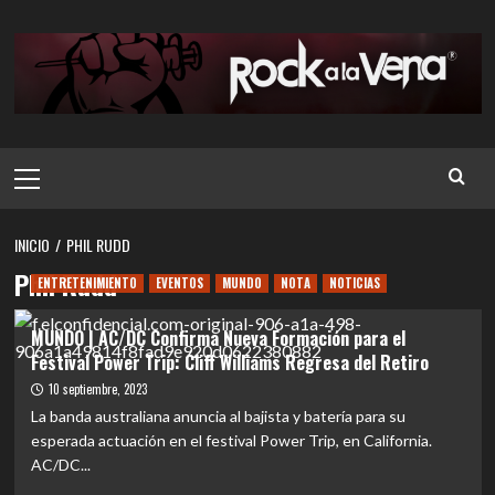
Saltar
al
contenido
Menú
principal
INICIO
PHIL RUDD
Phil Rudd
ENTRETENIMIENTO
EVENTOS
MUNDO
NOTA
NOTICIAS
MUNDO | AC/DC Confirma Nueva Formación para el
Festival Power Trip: Cliff Williams Regresa del Retiro
10 septiembre, 2023
La banda australiana anuncia al bajista y batería para su
esperada actuación en el festival Power Trip, en California.
AC/DC...