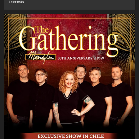
Leer
Leer más
más
sobre
MUNDO
|
AC/DC
Confirma
Nueva
Formación
para
el
Festival
Power
Trip:
Cliff
Williams
Regresa
del
Retiro