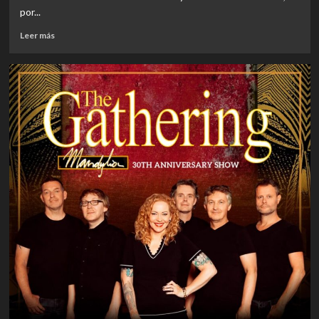
por...
Leer
Leer más
más
sobre
EVENTOS
|
GHOST
UNA
DE
LAS
BANDAS
DE
HEAVY
METAL
MÁS
IMPORTANTES
DE
SUECIA
LLEGA
A
CHILE
CON
UN