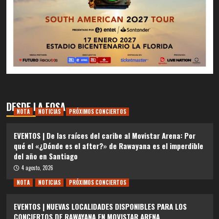
DESDE LA FOSA
NOTA
NOTICIAS
PRÓXIMOS CONCIERTOS
EVENTOS | De las raíces del caribe al Movistar Arena: Por
qué el «¿Dónde es el after?» de Rawayana es el imperdible
del año en Santiago
4 agosto, 2026
NOTA
NOTICIAS
PRÓXIMOS CONCIERTOS
EVENTOS | NUEVAS LOCALIDADES DISPONIBLES PARA LOS
CONCIERTOS DE RAWAYANA EN MOVISTAR ARENA