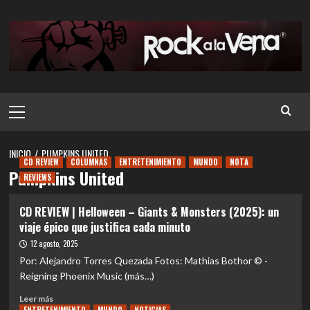
Saltar
al
contenido
Menú
principal
INICIO
PUMPKINS UNITED
CD REVIEW
COLUMNAS
ENTRETENIMIENTO
MUNDO
NOTA
Pumpkins United
REVIEWS
CD REVIEW | Helloween – Giants & Monsters (2025): un
viaje épico que justifica cada minuto
12 agosto, 2025
Por: Alejandro Torres Quezada Fotos: Mathias Bothor © -
Reigning Phoenix Music (más…)
Leer
Leer más
más