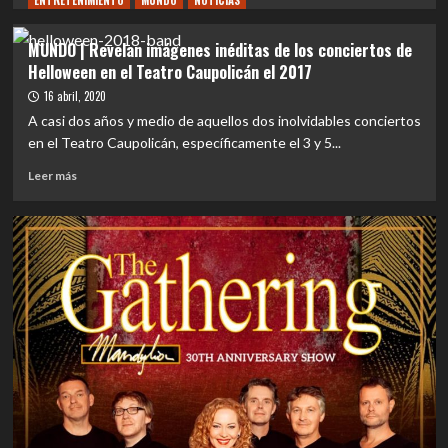
ENTRETENIMIENTO
MUNDO
NOTICIAS
sobre
CD
MUNDO | Revelan imágenes inéditas de los conciertos de
REVIEW
Helloween en el Teatro Caupolicán el 2017
|
Helloween
16 abril, 2020
–
A casi dos años y medio de aquellos dos inolvidables conciertos
Giants
en el Teatro Caupolicán, específicamente el 3 y 5...
&
Monsters
Leer
Leer más
(2025):
más
un
sobre
viaje
MUNDO
épico
|
que
Revelan
justifica
imágenes
cada
inéditas
minuto
de
los
conciertos
de
Helloween
en
el