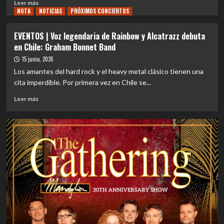
Leer
Leer más
NOTA
más
NOTICIAS
PRÓXIMOS CONCIERTOS
sobre
REVIEW
EVENTOS | Voz legendaria de Rainbow y Alcatrazz debuta
CONCIERTO
en Chile: Graham Bonnet Band
|
Graham
15 junio, 2026
Bonnet
Los amantes del hard rock y el heavy metal clásico tienen una
desafía
cita imperdible. Por primera vez en Chile se...
el
paso
Leer
Leer más
del
más
tiempo
sobre
con
EVENTOS
una
|
inolvidable
Voz
noche
legendaria
de
de
hard
Rainbow
rock
y
en
Alcatrazz
Sala
debuta
RBX
en
Chile: