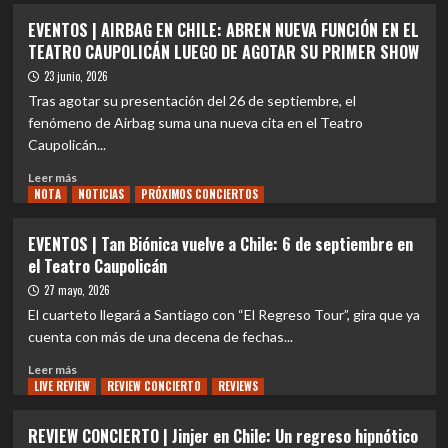
abril
2026
EVENTOS
EVENTOS | AIRBAG EN CHILE: ABREN NUEVA FUNCIÓN EN EL
en
LATAM
|
TEATRO CAUPOLICÁN LUEGO DE AGOTAR SU PRIMER SHOW
el
TOUR
Social
Teatro
II»:
Distortion
23 junio, 2026
Caupolicán
24
confirma
Tras agotar su presentación del 26 de septiembre, el
de
su
fenómeno de Airbag suma una nueva cita en el Teatro
noviembre
primer
Caupolicán...
concierto
en
Leer
Leer más
Chile
NOTA
más
NOTICIAS
PRÓXIMOS CONCIERTOS
sobre
EVENTOS
EVENTOS | Tan Biónica vuelve a Chile: 6 de septiembre en
|
el Teatro Caupolicán
AIRBAG
EN
27 mayo, 2026
CHILE:
El cuarteto llegará a Santiago con “El Regreso Tour”, gira que ya
ABREN
cuenta con más de una decena de fechas...
NUEVA
FUNCIÓN
Leer
Leer más
EN
LIVE REVIEW
más
REVIEW CONCIERTO
REVIEWS
EL
sobre
TEATRO
EVENTOS
REVIEW CONCIERTO | Jinjer en Chile: Un regreso hipnótico
CAUPOLICÁN
|