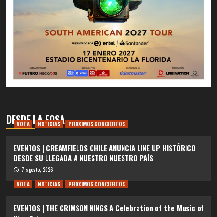
DESDE LA FOSA
NOTA
NOTICIAS
PRÓXIMOS CONCIERTOS
EVENTOS | CREAMFIELDS CHILE ANUNCIA LINE UP HISTÓRICO
DESDE SU LLEGADA A NUESTRO NUESTRO PAÍS
7 agosto, 2026
NOTA
NOTICIAS
PRÓXIMOS CONCIERTOS
EVENTOS | THE CRIMSON KINGS A Celebration of the Music of