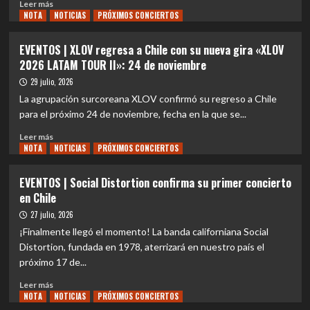
Leer
Leer más
NOTA
más
NOTICIAS
PRÓXIMOS CONCIERTOS
sobre
EVENTOS
EVENTOS | XLOV regresa a Chile con su nueva gira «XLOV
|
2026 LATAM TOUR II»: 24 de noviembre
«Attack
on
29 julio, 2026
Titan
La agrupación surcoreana XLOV confirmó su regreso a Chile
–
para el próximo 24 de noviembre, fecha en la que se...
The
Last
Leer
Leer más
Concert»
NOTA
más
NOTICIAS
PRÓXIMOS CONCIERTOS
anuncia
sobre
histórico
EVENTOS
EVENTOS | Social Distortion confirma su primer concierto
concierto
|
en Chile
sinfónico
XLOV
en
regresa
27 julio, 2026
Chile
a
¡Finalmente llegó el momento! La banda californiana Social
junto
Chile
Distortion, fundada en 1978, aterrizará en nuestro país el
a
con
próximo 17 de...
Mika
su
Kobayashi:
nueva
Leer
Leer más
3
gira
NOTA
más
NOTICIAS
PRÓXIMOS CONCIERTOS
de
«XLOV
sobre