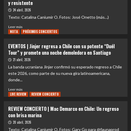
y resistente
LUEGO
Tan
DE
Biónica
24 abril, 2026
AGOTAR
vuelve
Texto: Catalina Caniumir O. Fotos: José Onetto (más…)
SU
a
PRIMER
Leer
Chile:
Leer más
SHOW
NOTA
más
PRÓXIMOS CONCIERTOS
6
sobre
de
REVIEW
septiembre
EVENTOS | Jinjer regresa a Chile con su potente “Duél
CONCIERTO
en
Tour” y promete una noche demoledora en Santiago
|
el
Jinjer
21 abril, 2026
Teatro
en
Caupolicán
La banda ucraniana Jinjer confirmó su esperado regreso a Chile
Chile:
este 2026, como parte de su nueva gira latinoamericana,
Un
donde...
regreso
hipnótico
Leer
Leer más
y
LIVE REVIEW
más
REVIEW CONCIERTO
resistente
sobre
EVENTOS
REVIEW CONCIERTO | Mac Demarco en Chile: Un regreso
|
con brisa marina
Jinjer
regresa
20 abril, 2026
a
Texto: Catalina Caniumir O. Fotos: Gary Go para @faunaprod