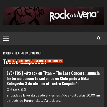
Saltar
al
contenido
Menú
principal
INICIO
TEATRO CAUPOLICAN
Teatro Caupolican
NOTA
NOTICIAS
PRÓXIMOS CONCIERTOS
EVENTOS | «Attack on Titan – The Last Concert» anuncia
histórico concierto sinfónico en Chile junto a Mika
Kobayashi: 3 de abril en el Teatro Caupolicán
4 agosto, 2026
Entradas a la venta desde el viernes 7 de agosto a las 10:00 am
a través de Puntoticket. "Attack on...