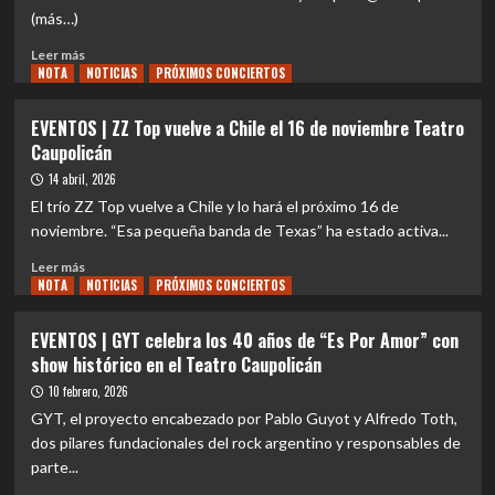
Chile
(más…)
con
su
Leer
Leer más
potente
NOTA
más
NOTICIAS
PRÓXIMOS CONCIERTOS
“Duél
sobre
Tour”
REVIEW
EVENTOS | ZZ Top vuelve a Chile el 16 de noviembre Teatro
y
CONCIERTO
Caupolicán
promete
|
una
Mac
14 abril, 2026
noche
Demarco
El trío ZZ Top vuelve a Chile y lo hará el próximo 16 de
demoledora
en
noviembre. “Esa pequeña banda de Texas” ha estado activa...
en
Chile:
Santiago
Un
Leer
Leer más
regreso
NOTA
más
NOTICIAS
PRÓXIMOS CONCIERTOS
con
sobre
brisa
EVENTOS
EVENTOS | GYT celebra los 40 años de “Es Por Amor” con
marina
|
show histórico en el Teatro Caupolicán
ZZ
Top
10 febrero, 2026
vuelve
GYT, el proyecto encabezado por Pablo Guyot y Alfredo Toth,
a
dos pilares fundacionales del rock argentino y responsables de
Chile
parte...
el
16