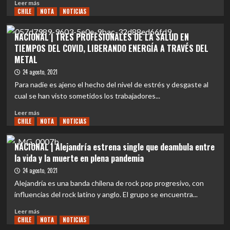
Leer
Leer más
CHILE
más
NOTA
NOTICIAS
sobre
MUNDO
NACIONAL | TRES PROFESIONALES DE LA SALUD EN
|
TIEMPOS DEL COVID, LIBERANDO ENERGÍA A TRAVÉS DEL
DESTRUCTION
METAL
presenta
nueva
24 agosto, 2021
formación
Para nadie es ajeno el hecho del nivel de estrés y desgaste al
y
cual se han visto sometidos los trabajadores...
lanza
el
Leer
Leer más
single
CHILE
más
NOTA
NOTICIAS
«State
sobre
of
NACIONAL
NACIONAL | Alejandría estrena single que deambula entre
Apathy»
|
la vida y la muerte en plena pandemia
TRES
PROFESIONALES
24 agosto, 2021
DE
Alejandría es una banda chilena de rock pop progresivo, con
LA
influencias del rock latino y anglo. El grupo se encuentra...
SALUD
EN
Leer
Leer más
TIEMPOS
CHILE
más
NOTA
NOTICIAS
DEL
sobre