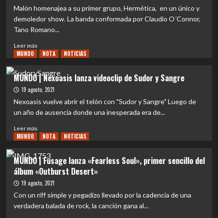
Sights
Malón homenajea a su primer grupo, Hermética, en un único y
se
demoledor show. La banda conformada por Claudio O´Connor,
estrena
Tano Romano...
con
disco
Leer
Leer más
debut
MUNDO
más
NOTA
NOTICIAS
sobre
MUNDO
MUNDO | Nexoasis lanza videoclip de Sudor y Sangre
|
19 agosto, 2021
La
H
Nexoasis vuelve abrir el telón con "Sudor y Sangre" Luego de
No
un año de ausencia donde una inesperada era de...
Murió
Leer
regresa
Leer más
MUNDO
más
NOTA
NOTICIAS
con
sobre
concierto
MUNDO
MUNDO | Fusage lanza «Fearless Soul», primer sencillo del
|
álbum «Outburst Desert»
Nexoasis
lanza
19 agosto, 2021
videoclip
Con un riff simple y pegadizo llevado por la cadencia de una
de
verdadera balada de rock, la canción gana al...
Sudor