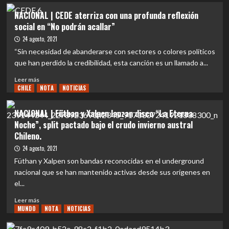
COVID,
NACIONAL
NACIONAL | CEDE aterriza con una profunda reflexión
LIBERANDO
|
social en “No podrán acallar”
ENERGÍA
Alejandría
A
estrena
24 agosto, 2021
TRAVÉS
single
“Sin necesidad de abanderarse con sectores o colores políticos
DEL
que
que han perdido la credibilidad, esta canción es un llamado a...
METAL
deambula
entre
Leer
Leer más
la
CHILE
más
NOTA
NOTICIAS
vida
sobre
y
NACIONAL
NACIONAL | Füthan y Xalpen lanzan disco “La Eterna
la
|
Noche”, split pactado bajo el crudo invierno austral
muerte
CEDE
Chileno.
en
aterriza
plena
con
24 agosto, 2021
pandemia
una
Füthan y Xalpen son bandas reconocidas en el underground
profunda
nacional que se han mantenido activas desde sus orígenes en
reflexión
el...
social
en
Leer
Leer más
“No
MUNDO
más
NOTA
NOTICIAS
podrán
sobre
acallar”
NACIONAL