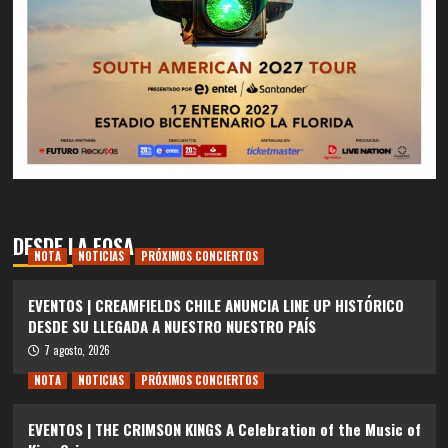
DESDE LA FOSA
NOTA
NOTICIAS
PRÓXIMOS CONCIERTOS
EVENTOS | CREAMFIELDS CHILE ANUNCIA LINE UP HISTÓRICO
DESDE SU LLEGADA A NUESTRO NUESTRO PAÍS
7 agosto, 2026
NOTA
NOTICIAS
PRÓXIMOS CONCIERTOS
EVENTOS | THE CRIMSON KINGS A Celebration of the Music of