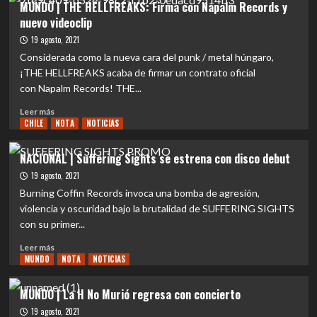
MUNDO | THE HELLFREAKS: Firma con Napalm Records y
|
nuevo videoclip
Füthan
y
19 agosto, 2021
Xalpen
Considerada como la nueva cara del punk / metal húngaro,
lanzan
¡THE HELLFREAKS acaba de firmar un contrato oficial
disco
con Napalm Records! THE...
“La
Eterna
Leer
Leer más
Noche”,
CHILE
más
NOTA
NOTICIAS
split
sobre
pactado
MUNDO
NACIONAL | Suffering Sights se estrena con disco debut
bajo
|
el
19 agosto, 2021
THE
crudo
HELLFREAKS:
Burning Coffin Records invoca una bomba de agresión,
invierno
Firma
violencia y oscuridad bajo la brutalidad de SUFFERING SIGHTS
austral
con
con su primer...
Chileno.
Napalm
Records
Leer
Leer más
y
MUNDO
más
NOTA
NOTICIAS
nuevo
sobre
videoclip
NACIONAL
MUNDO | La H No Murió regresa con concierto
|
19 agosto, 2021
Suffering