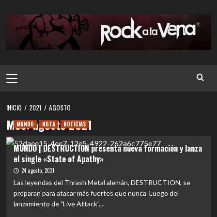
Saltar
al
contenido
Menú
principal
INICIO
2021
AGOSTO
Mes:
agosto 2021
MUNDO
NOTA
NOTICIAS
MUNDO | DESTRUCTION presenta nueva formación y lanza
el single «State of Apathy»
24 agosto, 2021
Las leyendas del Thrash Metal alemán, DESTRUCTION, se
preparan para atacar más fuertes que nunca. Luego del
lanzamiento de "Live Attack",...