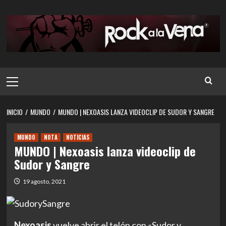
Saltar
al
contenido
Menú
principal
INICIO
MUNDO
MUNDO | NEXOASIS LANZA VIDEOCLIP DE SUDOR Y SANGRE
MUNDO
NOTA
NOTICIAS
MUNDO | Nexoasis lanza videoclip de
Sudor y Sangre
19 agosto, 2021
Nexoasis
vuelve abrir el telón con «Sudor y