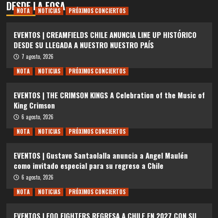
DESDE LA FOSA
NOTA
NOTICIAS
PRÓXIMOS CONCIERTOS
EVENTOS | CREAMFIELDS CHILE ANUNCIA LINE UP HISTÓRICO
DESDE SU LLEGADA A NUESTRO NUESTRO PAÍS
7 agosto, 2026
NOTA
NOTICIAS
PRÓXIMOS CONCIERTOS
EVENTOS | THE CRIMSON KINGS A Celebration of the Music of
King Crimson
6 agosto, 2026
NOTA
NOTICIAS
PRÓXIMOS CONCIERTOS
EVENTOS | Gustavo Santaolalla anuncia a Angel Maulén
como invitado especial para su regreso a Chile
6 agosto, 2026
NOTA
NOTICIAS
PRÓXIMOS CONCIERTOS
EVENTOS | FOO FIGHTERS REGRESA A CHILE EN 2027 CON SU