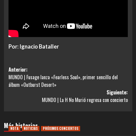
Por: Ignacio Bataller
Navegación
Anterior:
MUNDO | Fusage lanza «Fearless Soul», primer sencillo del
de
álbum «Outburst Desert»
entradas
Siguiente:
MUNDO | La H No Murió regresa con concierto
Más historias
NOTA
NOTICIAS
PRÓXIMOS CONCIERTOS