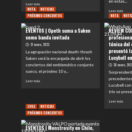
en estas...
Leer
Leer más
más
NOTA
NOTICIAS
Leer
Leer más
sobre
PRÓXIMOS CONCIERTOS
NOTA
más
NOTI
EVENTOS
sobr
|
EVE
EVENTOS | Opeth suma a Saken
REVIEW CON
JACKSON
|
como banda invitada
profesiona
WANG
Viaja
MAGIC
tónica del
al
31 enero, 2023
MAN
mun
presentó l
La agrupación nacional death-thrash
WORLD
jurás
Lucybell e
Saken será la encargada de abrir los
TOUR
en
conciertos del emblemático conjunto
2023
30 enero, 202
el
–
sueco, el próximo 10 y...
prim
Sorprendente
22
parq
precedentes
Leer
Leer más
DE
de
Lucybell con
más
MAYO,
dinos
sobre
trío se prese
MOVISTAR
noct
EVENTOS
ARENA
en
Leer
Leer más
|
Sant
más
CHILE
NOTICIAS
Opeth
sobr
PRÓXIMOS CONCIERTOS
suma
REV
a
CON
Saken
EVENTOS | Monstrosity en Chile,
|
como