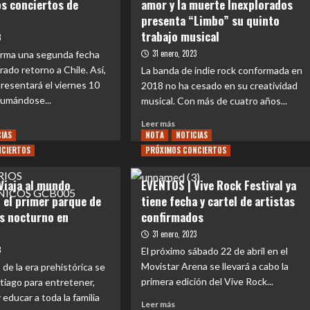
os conciertos de
amor y la muerte Inexplorados
presenta “Limbo” su quinto
trabajo musical
3
31 enero, 2023
irma una segunda fecha
rado retorno a Chile. Así,
La banda de indie rock conformada en
presentará el viernes 10
2018 no ha cesado en su creatividad
sumándose...
musical. Con más de cuatro años...
Leer
Leer más
CIAS
NOTA
más
NOTICIAS
e
sobre
NCIERTOS
PRÓXIMOS CONCIERTOS
NTOS
NACIONAL
|
Viaja al mundo
EVENTOS | Vive Rock Festival ya
Oscilando
n el primer parque de
tiene fecha y cartel de artistas
nes
entre
s nocturno en
confirmados
el
amor
31 enero, 2023
erte
y
3
El próximo sábado 22 de abril en el
la
ertos
Movistar Arena se llevará a cabo la
 de la era prehistórica se
muerte
Inexplorados
primera edición del Vive Rock...
tiago para entretener,
h
presenta
educar a toda la familia
Leer
Leer más
“Limbo”