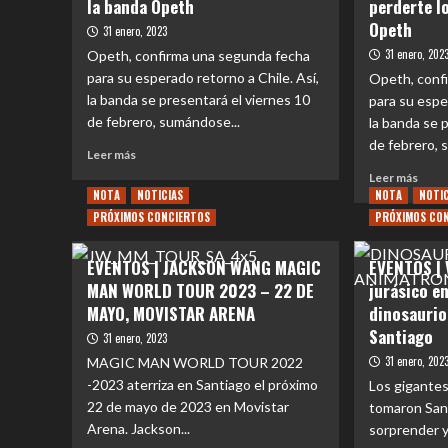
la banda Opeth
perderte l
Opeth
31 enero, 2023
31 enero, 202
Opeth, confirma una segunda fecha
para su esperado retorno a Chile. Así,
Opeth, conf
la banda se presentará el viernes 10
para su espe
de febrero, sumándose...
la banda se 
de febrero, 
Leer
Leer más
más
Leer
Leer más
sobre
más
NOTA
NOTICIAS
NOTA
NOTI
EVENTOS
sobr
PRÓXIMOS CONCIERTOS
PRÓXIMOS CO
|
EVE
5
|
EVENTOS | JACKSON WANG MAGIC
EVENTOS | 
Curiosidades
5
sobre
MAN WORLD TOUR 2023 – 22 DE
jurásico e
razo
la
para
MAYO, MOVISTAR ARENA
dinosaurio
banda
no
Santiago
31 enero, 2023
Opeth
perd
31 enero, 202
MAGIC MAN WORLD TOUR 2022
los
-2023 aterriza en Santiago el próximo
conci
Los gigantes
de
22 de mayo de 2023 en Movistar
tomaron San
Opet
Arena. Jackson...
sorprender y 