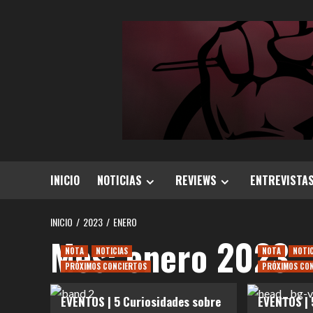
Saltar
al
contenido
INICIO
NOTICIAS
REVIEWS
ENTREVISTA
INICIO
2023
ENERO
Mes:
enero 2023
NOTA
NOTICIAS
NOTA
NOTI
PRÓXIMOS CONCIERTOS
PRÓXIMOS CO
EVENTOS | 5 Curiosidades sobre
EVENTOS | 