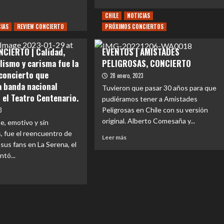
más
su
sobre
CHILE
NOTICIAS
quinto
EVENTOS
trabajo
CIAS
REVIEW CONCIERTO
PRÓXIMOS CONCIERTOS
|
musical
e
Vive
NTOS
CIERTO | Calidad,
EVENTOS | AMISTADES
Rock
lismo y carisma fue la
PELIGROSAS, CONCIERTO
Festival
ya
 concierto que
28 enero, 2023
tiene
do
a banda nacional
Tuvieron que pasar 30 años para que
fecha
ico
n el Teatro Centenario.
pudiéramos tener a Amistades
y
cartel
Peligrosas en Chile con su versión
3
de
original. Alberto Comesaña y...
er
, emotivo y sin
artistas
ue
, fue el reencuentro de
Leer
confirmados
Leer más
 sus fans en La Serena, el
más
aurios
ntó...
sobre
urno
EVENTOS
|
iago
AMISTADES
e
PELIGROSAS,
IEW
CONCIERTO
CIERTO