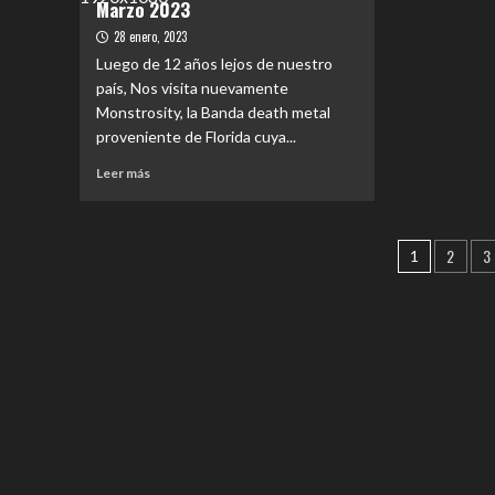
Marzo 2023
Calid
banda
prof
28 enero, 2023
invitada
y
Luego de 12 años lejos de nuestro
caris
país, Nos visita nuevamente
fue
Monstrosity, la Banda death metal
la
tónic
proveniente de Florida cuya...
del
Leer
Leer más
conc
más
que
sobre
pres
EVENTOS
la
Pagina
2
3
|
1
band
Monstrosity
de
nacio
en
Lucyb
entrad
Chile,
en
Marzo
el
2023
Teat
Cente