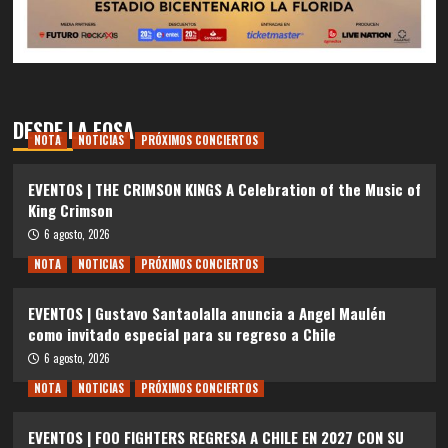
DESDE LA FOSA
NOTA
NOTICIAS
PRÓXIMOS CONCIERTOS
EVENTOS | THE CRIMSON KINGS A Celebration of the Music of
King Crimson
6 agosto, 2026
NOTA
NOTICIAS
PRÓXIMOS CONCIERTOS
EVENTOS | Gustavo Santaolalla anuncia a Angel Maulén
como invitado especial para su regreso a Chile
6 agosto, 2026
NOTA
NOTICIAS
PRÓXIMOS CONCIERTOS
EVENTOS | FOO FIGHTERS REGRESA A CHILE EN 2027 CON SU