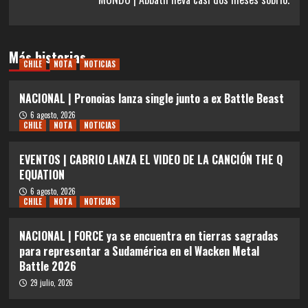
Más historias
CHILE
NOTA
NOTICIAS
NACIONAL | Pronoias lanza single junto a ex Battle Beast
6 agosto, 2026
CHILE
NOTA
NOTICIAS
EVENTOS | CABRIO LANZA EL VIDEO DE LA CANCIÓN THE Q
EQUATION
6 agosto, 2026
CHILE
NOTA
NOTICIAS
NACIONAL | FORCE ya se encuentra en tierras sagradas
para representar a Sudamérica en el Wacken Metal
Battle 2026
29 julio, 2026