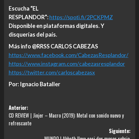
Escucha “EL
RESPLANDOR”:
https://spoti.fi/2PCKPMZ
Disponible en plataformas digitales. Y
disquerías del país.
Más info @RRSS CARLOS CABEZAS
https://www.facebook.com/
CabezasResplandor/
https://www.instagram.com/
cabezasresplandor
https://twitter.com/
carloscabezasx
Por: Ignacio Bataller
Navegación
Anterior:
CD REVIEW | Jinjer – Macro (2019): Metal con sonido nuevo y
de
refrescante
entradas
Siguiente:
MUNDO | Abbath lleva casi dos meses sobrio.