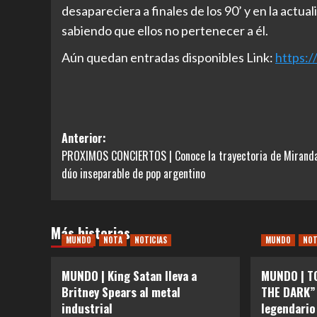
desapareciera a finales de los 90’ y en la actu
sabiendo que ellos no pertenecer a él.
Aún quedan entradas disponibles Link:
https:/
Navegación
Anterior:
PROXIMOS CONCIERTOS | Conoce la trayectoria de Miranda
de
dúo inseparable de pop argentino
entradas
Más historias
MUNDO
NOTA
NOTICIAS
MUNDO
NO
MUNDO | King Satan lleva a
MUNDO | T
Britney Spears al metal
THE DARK” 
industrial
legendario