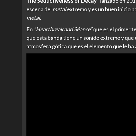
The Seductiveness of Decay”
lanzado en 2017
escena del
metal
extremo y es un buen inicio 
metal
.
En
“Heartbreak and Séance”
que es el primer t
que esta banda tiene un sonido extremo y que 
atmosfera gótica que es el elemento que le ha a