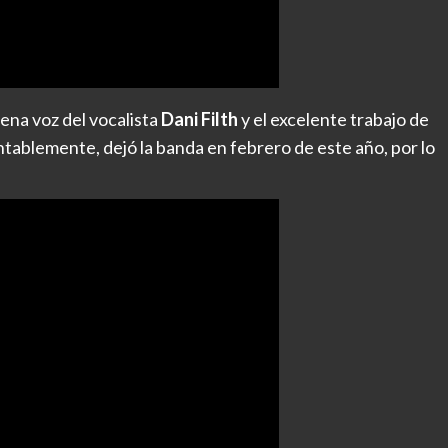
ena voz del vocalista
Dani Filth
y el excelente trabajo de
tablemente, dejó la banda en febrero de este año, por lo