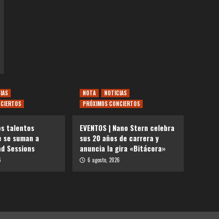
IAS
NOTA
NOTICIAS
CIERTOS
PRÓXIMOS CONCIERTOS
os talentos
EVENTOS | Nano Stern celebra
e se suman a
sus 20 años de carrera y
d Sessions
anuncia la gira «Bitácora»
6
6 agosto, 2026