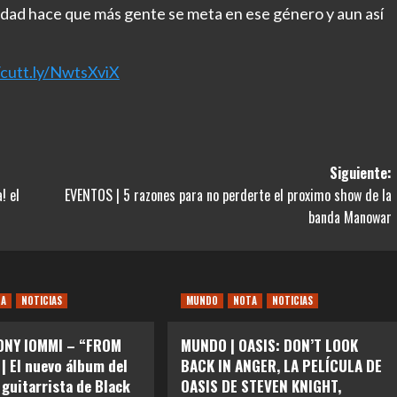
alidad hace que más gente se meta en ese género y aun así
/cutt.ly/NwtsXviX
Siguiente:
! el
EVENTOS | 5 razones para no perderte el proximo show de la
banda Manowar
TA
NOTICIAS
MUNDO
NOTA
NOTICIAS
ONY IOMMI – “FROM
MUNDO | OASIS: DON’T LOOK
| El nuevo álbum del
BACK IN ANGER, LA PELÍCULA DE
 guitarrista de Black
OASIS DE STEVEN KNIGHT,