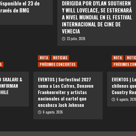
Disponible el 23 de
DIRIGIDA POR DYLAN SOUTHERN
través de BMG
Y WILL LOVELACE, SE ESTRENARÁ
A NIVEL MUNDIAL EN EL FESTIVAL
INTERNACIONAL DE CINE DE
VENECIA
23 julio, 2026
NOTA
NOTICIAS
NOTA
NOTIC
S
PRÓXIMOS CONCIERTOS
PRÓXIMOS CON
O SKALARI &
EVENTOS | Surfestival 2027
EVENTOS | L
ONFIRMAN
suma a Los Cafres, Donavon
chilenos qu
HILE
Frankenreiter y artistas
Country Roa
nacionales al cartel que
6 agosto, 202
encabeza Jack Johnson
6 agosto, 2026