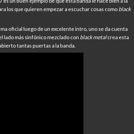
 es un buen ejemplo de que esta banda le hace bien a la
para los que quieren empezar a escuchar cosas como
black
ema oficial luego de un excelente intro, uno se da cuenta
el lado más sinfónico mezclado con
black metal
crea esta
bierto tantas puertas a la banda.