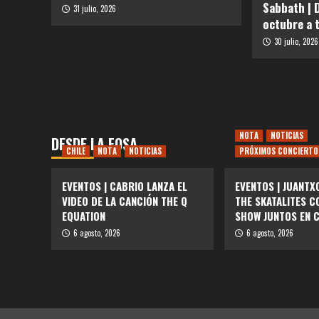
Sabbath | 
31 julio, 2026
octubre a 
30 julio, 2026
NOTA
NOTICIAS
DESDE LA FOSA
CHILE
NOTA
NOTICIAS
PRÓXIMOS CONCIERTO
EVENTOS | CABRIO LANZA EL
EVENTOS | JUANTX
VIDEO DE LA CANCIÓN THE Q
THE SKATALITES C
EQUATION
SHOW JUNTOS EN C
6 agosto, 2026
6 agosto, 2026