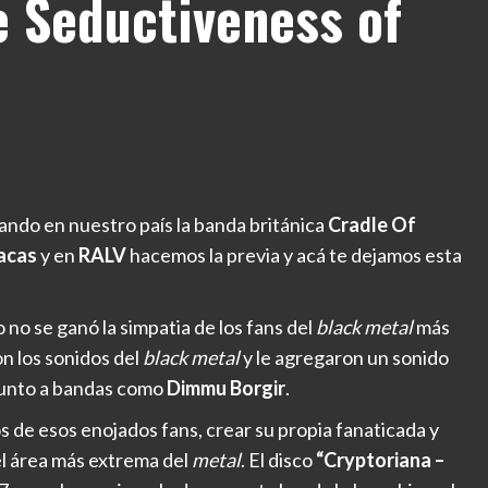
e Seductiveness of
ando en nuestro país la banda británica
Cradle Of
lacas
y en
RALV
hacemos la previa y acá te dejamos esta
 no se ganó la simpatia de los fans del
black metal
más
n los sonidos del
black metal
y le agregaron un sonido
 junto a bandas como
Dimmu Borgir
.
 de esos enojados fans, crear su propia fanaticada y
l área más extrema del
metal
. El disco
“Cryptoriana –