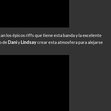
tan los épicos riffs que tiene esta banda y la excelente
jo de
Dani
y
Lindsay
crear esta atmosfera para alejarse