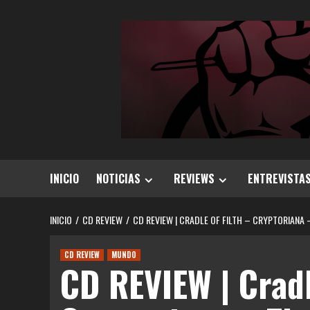
Saltar
al
contenido
INICIO
NOTICIAS
REVIEWS
ENTREVISTA
INICIO
CD REVIEW
CD REVIEW | CRADLE OF FILTH – CRYPTORIANA 
CD REVIEW
MUNDO
CD REVIEW | Cradl