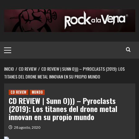
Saltar
al
contenido
Menú
principal
INICIO
CD REVIEW
CD REVIEW | SUNN O))) – PYROCLASTS (2019): LOS
TITANES DEL DRONE METAL INNOVAN EN SU PROPIO MUNDO
CD REVIEW
MUNDO
CD REVIEW | Sunn O))) – Pyroclasts
(2019): Los titanes del drone metal
innovan en su propio mundo
28 agosto, 2020