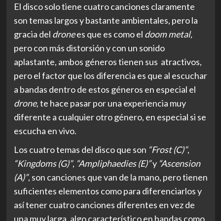
El disco solo tiene cuatro canciones claramente
son temas largos y bastante ambientales, pero la
gracia del
drone
es que es como el
doom metal,
pero con más distorsión y con un sonido
aplastante, ambos géneros tienen sus atractivos,
pero el factor que los diferencia es que al escuchar
a bandas dentro de estos géneros en especial el
drone
, te hace pasar por una experiencia muy
diferente a cualquier otro género, en especial si se
escucha en vivo.
Los cuatro temas del disco que son
“Frost (C)”
,
“Kingdoms (G)”
,
“Ampliphaedies (E)”
y
“Ascension
(A)”
, son canciones que van de la mano, pero tienen
suficientes elementos como para diferenciarlos y
así tener cuatro canciones diferentes en vez de
una muy larga, algo característico en bandas como