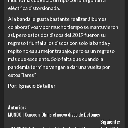
eléctrica distorsionada.
A la banda le gusta bastante realizar álbumes
colaborativos y por mucho tiempo se mantuvieron
así, pero estos dos discos del 2019 fueron su
regreso triunfal a los discos con solo la banda y
repito no es su mejor trabajo, pero es un regreso
más que excelente. Solo falta que cuando la
pandemia termine vengan a dar una vuelta por
estos “lares”.
Por: Ignacio Bataller
Navegación
Anterior:
MUNDO | Conoce a Ohms el nuevo disco de Deftones
de
Siguiente:
entradas