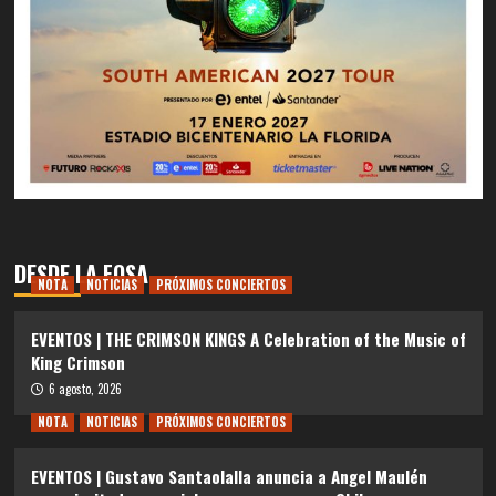
DESDE LA FOSA
NOTA
NOTICIAS
PRÓXIMOS CONCIERTOS
EVENTOS | THE CRIMSON KINGS A Celebration of the Music of
King Crimson
6 agosto, 2026
NOTA
NOTICIAS
PRÓXIMOS CONCIERTOS
EVENTOS | Gustavo Santaolalla anuncia a Angel Maulén