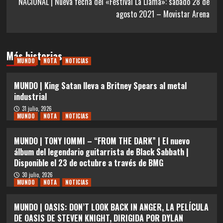
NACIONAL | Nueva fecha del «Festival La Llama»: sábado 28 de
agosto 2021 – Movistar Arena
Más historias
MUNDO
NOTA
NOTICIAS
MUNDO | King Satan lleva a Britney Spears al metal
industrial
31 julio, 2026
MUNDO
NOTA
NOTICIAS
MUNDO | TONY IOMMI – “FROM THE DARK” | El nuevo
álbum del legendario guitarrista de Black Sabbath |
Disponible el 23 de octubre a través de BMG
30 julio, 2026
MUNDO
NOTA
NOTICIAS
MUNDO | OASIS: DON’T LOOK BACK IN ANGER, LA PELÍCULA
DE OASIS DE STEVEN KNIGHT, DIRIGIDA POR DYLAN